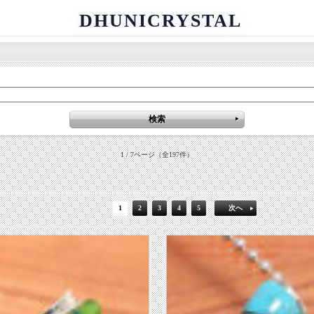
DHUNICRYSTAL
1 / 7ページ
（全197件）
1
2
3
4
5
次へ