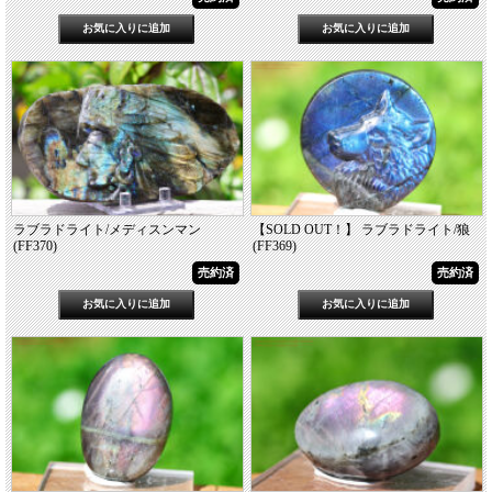
ラブラドライト/メディスンマン
【SOLD OUT！】 ラブラドライト/狼
(FF370)
(FF369)
売約済
売約済