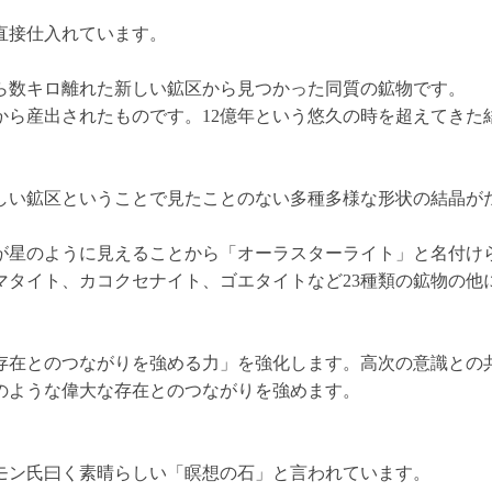
直接仕入れています。
から数キロ離れた新しい鉱区から見つかった同質の鉱物です。
層から産出されたものです。12億年という悠久の時を超えてきた
新しい鉱区ということで見たことのない多種多様な形状の結晶が
が星のように見えることから「オーラスターライト」と名付け
マタイト、カコクセナイト、ゴエタイトなど23種類の鉱物の
護存在とのつながりを強める力」を強化します。高次の意識との
のような偉大な存在とのつながりを強めます。
ート・シモン氏曰く素晴らしい「瞑想の石」と言われています。