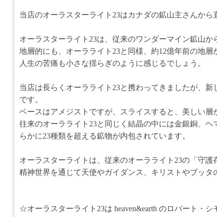
当店のオーラスターライト23はカナダの鉱山主さんから
オーラスターライト23は、従来のワンダーマイン鉱山
地層的にも、オーラライト23と同様、約12億年前の地
人生の苦痛も小さな揺らぎのように感じるでしょう。
当店は長らくオーラライト23と携わってきましたが、
です。
ベースはアメジストですが、スライスすると、美しい層
往来のオーラライト23と同じく結晶の中には金銀銅、ヘ
らかに23種類を超える鉱物が内包されています。
オーラスターライトは、従来のオーラライト23の「守
精神世界を通じて天使やガイダンス、キリストやブッタ
☆オーラスターライト23は heaven&earth のロバ