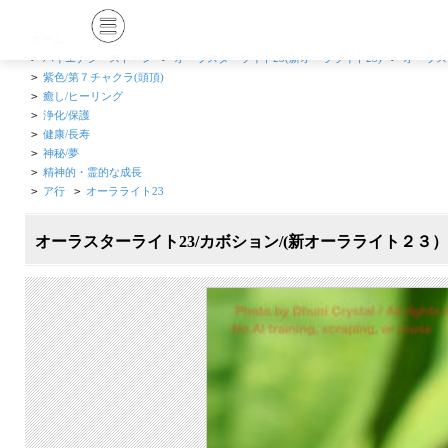
ホーム
>
ハイエナジーストーン
>
オーラスターライト23(新オーラライト23)
>
オーラス
>
紫色/第７チャクラ(頭頂)
>
癒し/ヒーリング
>
浄化/保護
>
健康/長寿
>
神秘/夢
>
精神的・霊的な成長
>
ア行
>
オーラライト23
オーラスターライト23/カボション/(新オーラライト２３）(F