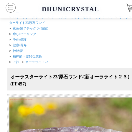
DHUNICRYSTAL
ホーム
>
ハイエナジーストーン
>
オーラスターライト23(新オーラライト23)
>
オーラス
ターライト23原石ワンド
>
紫色/第７チャクラ(頭頂)
>
癒し/ヒーリング
>
浄化/保護
>
健康/長寿
>
神秘/夢
>
精神的・霊的な成長
>
ア行
>
オーラライト23
オーラスターライト23/原石ワンド/(新オーラライト２３）
(FF457)