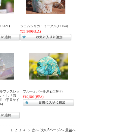
321)
ジェムシリカ・イーグル(FF154)
¥28,900
(税込)
リジナルブレスレッ
ブルーオパール原石(T647)
ット】/『恋
¥19,500
(税込)
容』/手首サイ
6)
次の5ページへ
1
2
3
4
5
次へ
最後へ