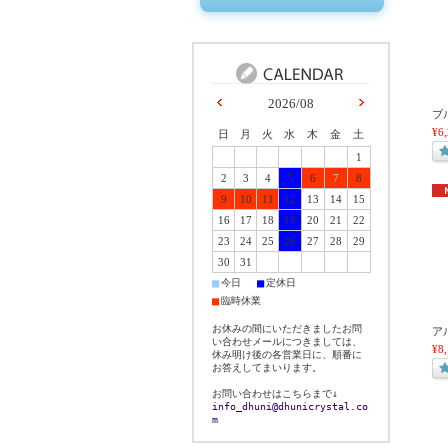
2026/08
ブ
¥6
日
月
火
水
木
金
土
1
2
3
4
5
6
7
8
9
10
11
12
13
14
15
16
17
18
19
20
21
22
23
24
25
26
27
28
29
30
31
■
■
今日
定休日
■
臨時休業
お休みの間にいただきましたお問
ア
い合わせメールにつきましては、
¥8
休み明け後の各営業日に、順番に
お答えしてまいります。
お問い合わせはこちらまで↓
info_dhuni@dhunicrystal.co
m