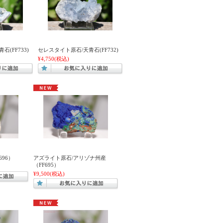
(FF733)
セレスタイト原石/天青石(FF732)
¥4,750
(税込)
96）
アズライト原石/アリゾナ州産
（FF695）
¥9,500
(税込)