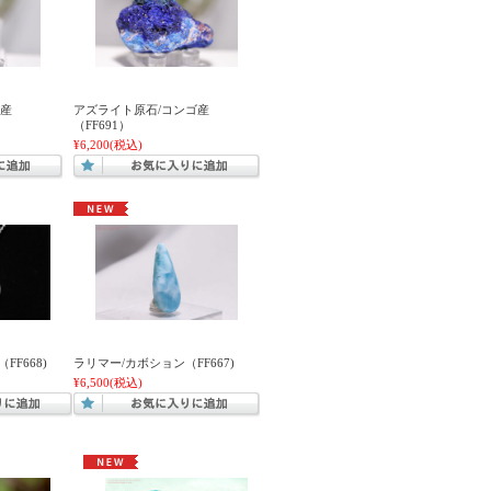
ゴ産
アズライト原石/コンゴ産
（FF691）
¥6,200
(税込)
F668)
ラリマー/カボション（FF667)
¥6,500
(税込)