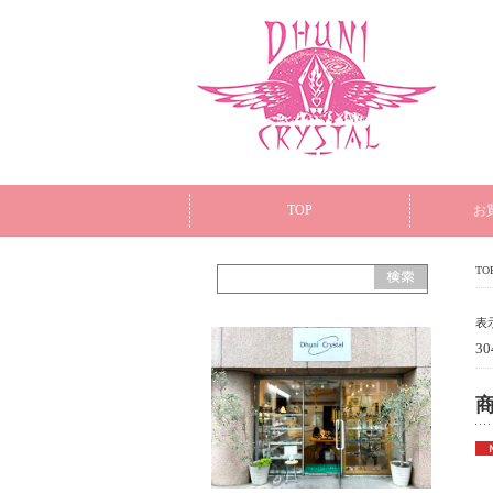
TOP
お
TO
表
3