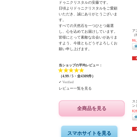
ドゥニクリスタルの安藤です。
日頃よりドゥニクリスタルをご愛顧
いただき、誠にありがとうございま
す。
すべての天然石を一つひとつ厳選
ア
し、心を込めてお届けしています。
（F
皆様にとって素敵な出会いがありま
¥6
すよう、今後ともどうぞよろしくお
願い申し上げます。
当ショップの平均レビュー：
★
★
★
★
★
（4.99 / 5・全4309件）
✔︎ Verified
レビュー一覧を見る
ス
ン
全商品を見る
¥2
スマホサイトを見る