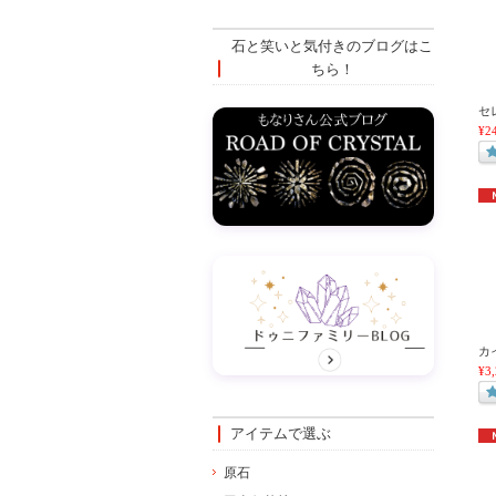
石と笑いと気付きのブログはこ
ちら！
セ
¥2
カ
¥3
アイテムで選ぶ
原石