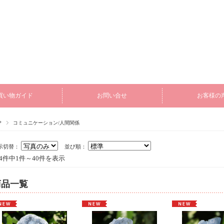
買い物ガイド
お問い合せ
お客様の
P
コミュニケーション/人間関係
示切替：
並び順：
04件中1件～40件を表示
商品一覧