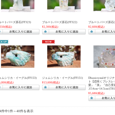
ルートパーズ原石(FF323)
ブルートパーズ原石(FF322)
ブルートパーズ原石(FF
,550
(税込)
¥2,300
(税込)
¥2,600
(税込)
ェムシリカ・イーグル(FF153)
ジェムシリカ・イーグル(FF151)
Dhunicrystalオ
ト【恋咲くブレスレ
6,800
(税込)
¥13,600
(税込)
愛』『美』『自己受
ズ14cm~14.5cm/(T81
¥5,680
(税込)
04件中1件～40件を表示