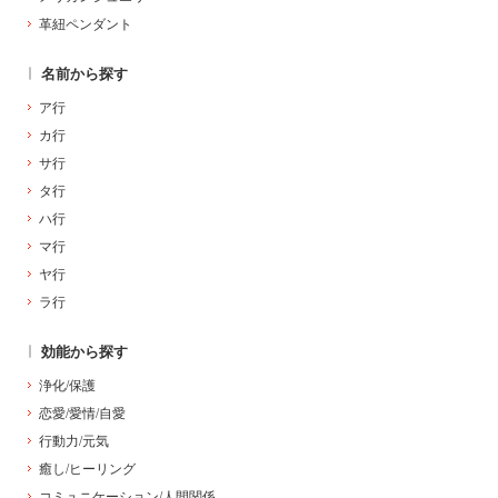
革紐ペンダント
名前から探す
ア行
カ行
サ行
タ行
ハ行
マ行
ヤ行
ラ行
効能から探す
浄化/保護
恋愛/愛情/自愛
行動力/元気
癒し/ヒーリング
コミュニケーション/人間関係