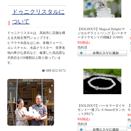
ドゥニクリスタルに
ついて
【SOLDOUT】Magical Delight/マ
ドゥニクリスタルは、高知市に店舗を構
ジカルデライト/リング【ハーキマ
ーダイヤモンドの指輪】(U469)
える天然石専門ショップです。
¥0
(税込)
ヒマラヤ水晶をはじめ、各種クォーツ、
売約済
エレスチャル、水晶クラスター、世界各
地の希少な原石など、厳選した高品質な
天然石を120種類以上取り扱っていま
す。
☎ 088-822-0172
【SOLDOUT】ハーキマーダイヤ
【
モンド/一連ブレス/4mmボタンカ
モ
ット(F817)
¥0
¥0
(税込)
売
売約済