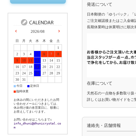
発送について
日本郵便の「ゆうパック」「
ご注文確認後またはご入金確
長期休業時は休業明けに順次
2026/08
日
月
火
水
木
金
土
1
2
3
4
5
6
7
8
9
10
11
12
13
14
15
16
17
18
19
20
21
22
23
24
25
26
27
28
29
30
31
在庫について
■
■
今日
定休日
■
臨時休業
天然石の一点物を多数取り扱
詳しくは
お買い物ガイド
をご
お休みの間にいただきましたお問
い合わせメールにつきましては、
休み明け後の各営業日に、順番に
お答えしてまいります。
お問い合わせはこちらまで↓
info_dhuni@dhunicrystal.co
連絡先・店舗情報
m