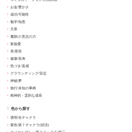
お金/豊かさ
成功/可能性
勉学/知恵
天界
魔除け/意志の力
家族愛
美/変容
健康/長寿
気づき/直感
グラウンディング/安定
神秘/夢
旅行/未知の事柄
精神的・霊的な成長
色から探す
透明/全チャクラ
紫色/第７チャクラ(頭頂)