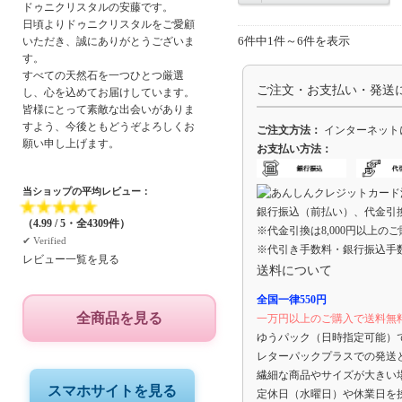
ドゥニクリスタルの安藤です。
日頃よりドゥニクリスタルをご愛顧
いただき、誠にありがとうございま
6件中1件～6件を表示
す。
すべての天然石を一つひとつ厳選
ご注文・お支払い・発送
し、心を込めてお届けしています。
皆様にとって素敵な出会いがありま
すよう、今後ともどうぞよろしくお
ご注文方法：
インターネット
願い申し上げます。
お支払い方法：
当ショップの平均レビュー：
★
★
★
★
★
銀行振込（前払い）、代金引
（4.99 / 5・全4309件）
※代金引換は8,000円以上の
✔︎ Verified
※代引き手数料・銀行振込手
レビュー一覧を見る
送料について
全国一律550円
全商品を見る
一万円以上のご購入で送料無
ゆうパック（日時指定可能）
レターパックプラスでの発送
繊細な商品やサイズが大きい
スマホサイトを見る
定休日（水曜日）や休業日を