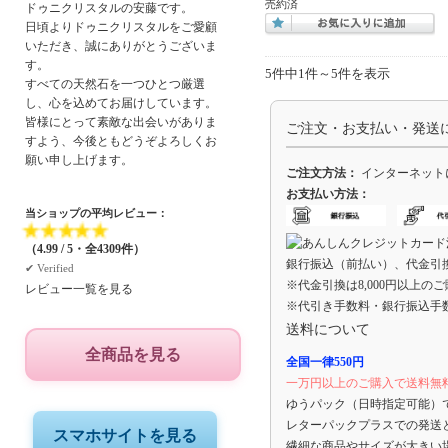
売約済
ドゥニクリスタルの安藤です。
日頃よりドゥニクリスタルをご愛顧
いただき、誠にありがとうございま
す。
5件中1件～5件を表示
すべての天然石を一つひとつ厳選
し、心を込めてお届けしています。
皆様にとって素敵な出会いがありま
ご注文・お支払い・発送
すよう、今後ともどうぞよろしくお
願い申し上げます。
ご注文方法：
インターネット
お支払い方法：
当ショップの平均レビュー：
★
★
★
★
★
（4.99 / 5・全4309件）
銀行振込（前払い）、代金引
✔︎ Verified
※代金引換は8,000円以上の
レビュー一覧を見る
※代引き手数料・銀行振込手
送料について
全商品を見る
全国一律550円
一万円以上のご購入で送料無
ゆうパック（日時指定可能）
レターパックプラスでの発送
スマホサイトを見る
繊細な商品やサイズが大きい