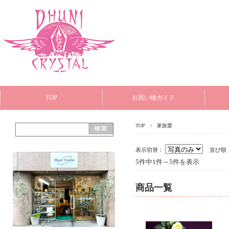
TOP
お買い物ガイド
TOP
家族愛
表示切替：
並び順
5件中1件～5件を表示
商品一覧