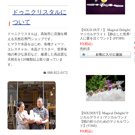
ドゥニクリスタルに
ついて
【SOLD OUT！】 Magical Delight/
ドゥニクリスタルは、高知市に店舗を構
マジカルデライト【静止した世界/
人に愛を注ぐワンド】(FF389)
える天然石専門ショップです。
¥0
(税込)
ヒマラヤ水晶をはじめ、各種クォーツ、
売約済
エレスチャル、水晶クラスター、世界各
地の希少な原石など、厳選した高品質な
天然石を120種類以上取り扱っていま
す。
☎ 088-822-0172
【SOLDOUT】Magical Delight/マ
ジカルデライト/マジカルワンド
【朝の祈りのためのマジカルワン
ド】(V360)
¥0
(税込)