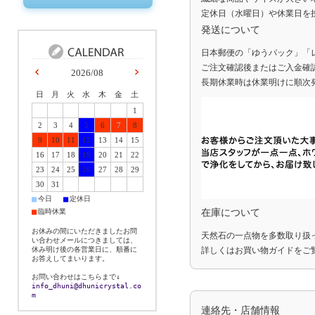
定休日（水曜日）や休業日を
発送について
日本郵便の「ゆうパック」「
ご注文確認後またはご入金確
2026/08
長期休業時は休業明けに順次
日
月
火
水
木
金
土
1
2
3
4
5
6
7
8
9
10
11
12
13
14
15
16
17
18
19
20
21
22
23
24
25
26
27
28
29
30
31
■
■
今日
定休日
■
臨時休業
在庫について
お休みの間にいただきましたお問
天然石の一点物を多数取り扱
い合わせメールにつきましては、
休み明け後の各営業日に、順番に
詳しくは
お買い物ガイド
をご
お答えしてまいります。
お問い合わせはこちらまで↓
info_dhuni@dhunicrystal.co
m
連絡先・店舗情報