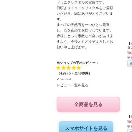
ドゥニクリスタルの安藤です。
日頃よりドゥニクリスタルをご愛顧
いただき、誠にありがとうございま
す。
すべての天然石を一つひとつ厳選
し、心を込めてお届けしています。
皆様にとって素敵な出会いがありま
すよう、今後ともどうぞよろしくお
【
願い申し上げます。
ダン
¥0
売
当ショップの平均レビュー：
★
★
★
★
★
（4.99 / 5・全4309件）
✔︎ Verified
レビュー一覧を見る
全商品を見る
【S
¥0
売
スマホサイトを見る