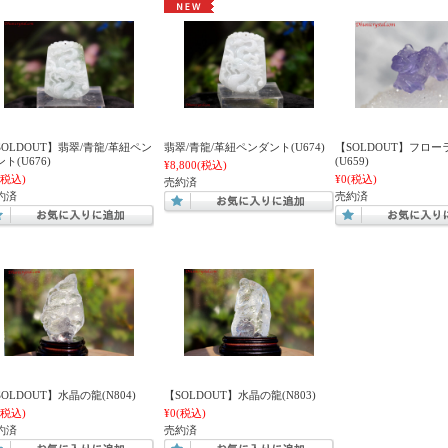
SOLDOUT】翡翠/青龍/革紐ペン
翡翠/青龍/革紐ペンダント(U674)
【SOLDOUT】フロー
ト(U676)
(U659)
¥8,800
(税込)
(税込)
¥0
(税込)
売約済
約済
売約済
OLDOUT】水晶の龍(N804)
【SOLDOUT】水晶の龍(N803)
(税込)
¥0
(税込)
約済
売約済