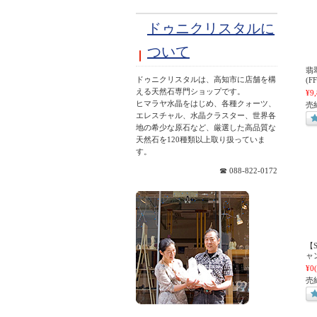
ドゥニクリスタルに
ついて
翡
ドゥニクリスタルは、高知市に店舗を構
(F
える天然石専門ショップです。
¥9
ヒマラヤ水晶をはじめ、各種クォーツ、
売
エレスチャル、水晶クラスター、世界各
地の希少な原石など、厳選した高品質な
天然石を120種類以上取り扱っていま
す。
☎ 088-822-0172
【
ャ
¥0
売