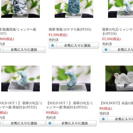
翠/龍騰四海/ミャンマー産
翡翠/青龍/ガテマラ産(FF335)
翡翠の勾玉/ミャンマ
F337)
き(FF334)
¥5,500
(税込)
,800
(税込)
¥3,500
(税込)
売約済
約済
売約済
SOLD OUT！】 翡翠の勾玉/ミ
【SOLD OUT！】 翡翠の勾玉/ミ
【SOLDOUT】水晶の龍(
ンマー産/革紐付き(FF332)
ャンマー産/革紐付き(FF331)
¥0
(税込)
(税込)
¥0
(税込)
売約済
約済
売約済