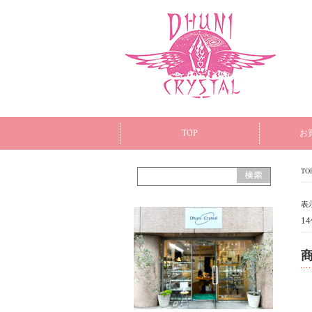
TOP
お
TO
表
1