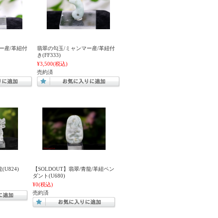
ー産/革紐付
翡翠の勾玉/ミャンマー産/革紐付
き(FF333)
¥3,500
(税込)
売約済
U824)
【SOLDOUT】翡翠/青龍/革紐ペン
ダント(U680)
¥0
(税込)
売約済