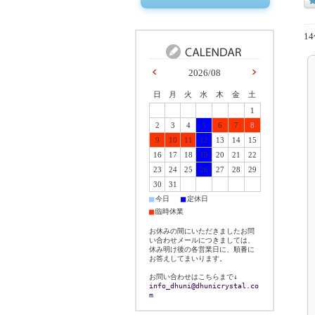
1
2026/08
日
月
火
水
木
金
土
1
2
3
4
5
6
7
8
9
10
11
12
13
14
15
16
17
18
19
20
21
22
23
24
25
26
27
28
29
30
31
■
■
今日
定休日
■
臨時休業
お休みの間にいただきましたお問
い合わせメールにつきましては、
休み明け後の各営業日に、順番に
お答えしてまいります。
お問い合わせはこちらまで↓
info_dhuni@dhunicrystal.co
m