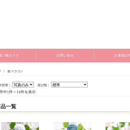
買い物ガイド
お問い合せ
お客様の
P
龍/ドラゴン
示切替：
並び順：
4件中1件～14件を表示
商品一覧