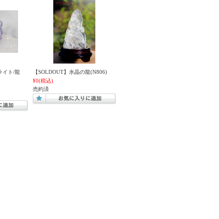
ライト/龍
【SOLDOUT】水晶の龍(N806)
¥0
(税込)
売約済