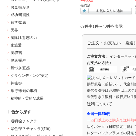
売約済
お金/豊かさ
成功/可能性
勉学/知恵
69件中1件～40件を表示
天界
魔除け/意志の力
ご注文・お支払い・発送
家族愛
美/変容
ご注文方法：
インターネット
健康/長寿
お支払い方法：
気づき/直感
グラウンディング/安定
神秘/夢
銀行振込（前払い）、代金引
※代金引換は8,000円以上の
旅行/未知の事柄
※代引き手数料・銀行振込手
精神的・霊的な成長
送料について
色から探す
全国一律550円
一万円以上のご購入で送料無
透明/全チャクラ
ゆうパック（日時指定可能）
紫色/第７チャクラ(頭頂)
レターパックプラスでの発送