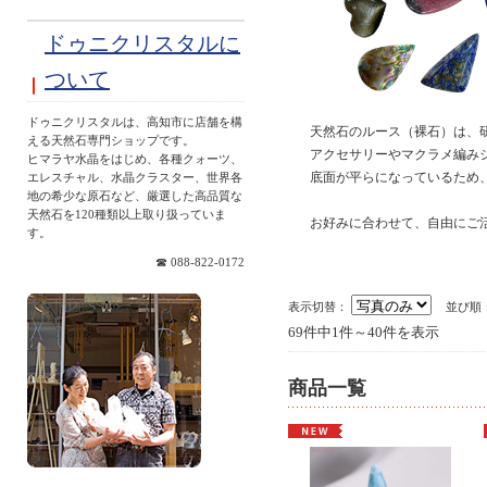
ドゥニクリスタルに
ついて
ドゥニクリスタルは、高知市に店舗を構
天然石のルース（裸石）は、
える天然石専門ショップです。
アクセサリーやマクラメ編み
ヒマラヤ水晶をはじめ、各種クォーツ、
底面が平らになっているため
エレスチャル、水晶クラスター、世界各
地の希少な原石など、厳選した高品質な
天然石を120種類以上取り扱っていま
お好みに合わせて、自由にご
す。
☎ 088-822-0172
表示切替：
並び順
69件中1件～40件を表示
商品一覧