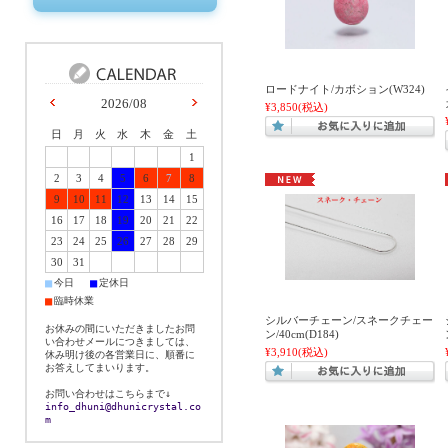
ロードナイト/カボション(W324)
2026/08
¥3,850
(税込)
日
月
火
水
木
金
土
1
2
3
4
5
6
7
8
9
10
11
12
13
14
15
16
17
18
19
20
21
22
23
24
25
26
27
28
29
30
31
■
■
今日
定休日
■
臨時休業
シルバーチェーン/スネークチェー
お休みの間にいただきましたお問
ン/40cm(D184)
い合わせメールにつきましては、
¥3,910
(税込)
休み明け後の各営業日に、順番に
お答えしてまいります。
お問い合わせはこちらまで↓
info_dhuni@dhunicrystal.co
m