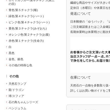
ロイヤルブルー/第６チャクラ(第三
繊細な商品やサイズが大きい
の目)
定休日（水曜日）や休業日を
青色/第５チャクラ(喉)
発送について
緑色/第４チャクラ(ハート)
日本郵便の「ゆうパック」「
ピンク色/第４チャクラ(ハート)
ご注文確認後またはご入金確
黄色/第３チャクラ(みぞおち)
長期休業時は休業明けに順次
オレンジ色/第２チャクラ(お腹)
赤色/第１チャクラ(生命力)
白
黒色
金色、銀色
その他の特殊な色
その他
在庫について
天然石ランプ
天然石の一点物を多数取り扱
龍/ドラゴン
詳しくは
お買い物ガイド
をご
球/スフィア
石の鳥ちゃんシリーズ
ペンジュラム