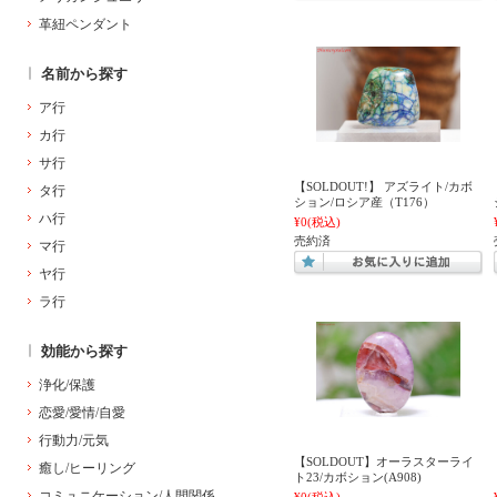
革紐ペンダント
名前から探す
ア行
カ行
サ行
【SOLDOUT!】 アズライト/カボ
タ行
ション/ロシア産（T176）
ハ行
¥0
(税込)
売約済
マ行
ヤ行
ラ行
効能から探す
浄化/保護
恋愛/愛情/自愛
行動力/元気
【SOLDOUT】オーラスターライ
癒し/ヒーリング
ト23/カボション(A908)
コミュニケーション/人間関係
¥0
(税込)