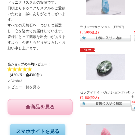
ドゥニクリスタルの安藤です。
日頃よりドゥニクリスタルをご愛顧
いただき、誠にありがとうございま
す。
すべての天然石を一つひとつ厳選
ラリマー/カボション（FF667)
し、心を込めてお届けしています。
¥6,500
(税込)
皆様にとって素敵な出会いがありま
すよう、今後ともどうぞよろしくお
願い申し上げます。
当ショップの平均レビュー：
★
★
★
★
★
（4.99 / 5・全4309件）
✔︎ Verified
レビュー一覧を見る
セラフィナイト/カボション(T794)
レ
セ
¥2,480
(税込)
¥4
全商品を見る
スマホサイトを見る