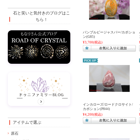
石と笑いと気付きのブログはこ
ちら！
バンブルビージャスパー/カボショ
ン(G85)
¥3,700
(税込)
インカローズ/ロードクロサイト/
カボション(P844)
¥4,200
(税込)
アイテムで選ぶ
原石