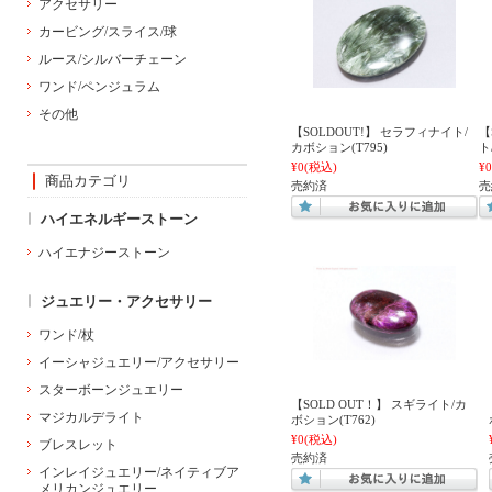
アクセサリー
カービング/スライス/球
ルース/シルバーチェーン
ワンド/ペンジュラム
その他
【SOLDOUT!】 セラフィナイト/
【
カボション(T795)
ト
¥0
(税込)
¥0
商品カテゴリ
売約済
売
ハイエネルギーストーン
ハイエナジーストーン
ジュエリー・アクセサリー
ワンド/杖
イーシャジュエリー/アクセサリー
スターボーンジュエリー
【SOLD OUT！】 スギライト/カ
マジカルデライト
ボション(T762)
¥0
(税込)
ブレスレット
売約済
インレイジュエリー/ネイティブア
メリカンジュエリー