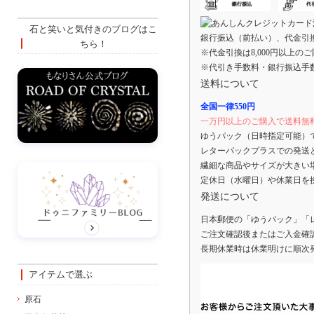
石と笑いと気付きのブログはこ
銀行振込（前払い）、代金引
ちら！
※代金引換は8,000円以上の
※代引き手数料・銀行振込手
送料について
全国一律550円
一万円以上のご購入で送料無
ゆうパック（日時指定可能）
レターパックプラスでの発送
繊細な商品やサイズが大きい
定休日（水曜日）や休業日を
発送について
日本郵便の「ゆうパック」「
ご注文確認後またはご入金確
長期休業時は休業明けに順次
アイテムで選ぶ
原石