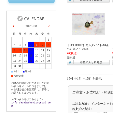
2026/08
日
月
火
水
木
金
土
1
2
3
4
5
6
7
8
【SOLDOUT】モルダバイト/18金
ペンダント(U538)
9
10
11
12
13
14
15
¥0
(税込)
16
17
18
19
20
21
22
売約済
23
24
25
26
27
28
29
30
31
■
■
今日
定休日
■
臨時休業
15件中1件～15件を表示
お休みの間にいただきましたお問
い合わせメールにつきましては、
休み明け後の各営業日に、順番に
ご注文・お支払い・発送
お答えしてまいります。
お問い合わせはこちらまで↓
info_dhuni@dhunicrystal.co
ご注文方法：
インターネット
m
お支払い方法：