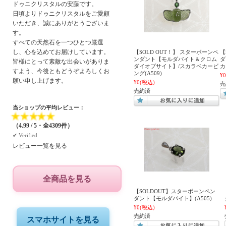
ドゥニクリスタルの安藤です。
日頃よりドゥニクリスタルをご愛顧
いただき、誠にありがとうございま
す。
すべての天然石を一つひとつ厳選
し、心を込めてお届けしています。
【SOLD OUT！】 スターボーンペ
【
ンダント【モルダバイト＆クロム
ダ
皆様にとって素敵な出会いがありま
ダイオプサイト】/スカラベカービ
カ
すよう、今後ともどうぞよろしくお
ング(A509)
¥0
願い申し上げます。
¥0
(税込)
売
売約済
当ショップの平均レビュー：
★
★
★
★
★
（4.99 / 5・全4309件）
✔︎ Verified
レビュー一覧を見る
全商品を見る
【SOLDOUT】スターボーンペン
ダント【モルダバイト】(A505)
¥0
(税込)
売約済
スマホサイトを見る