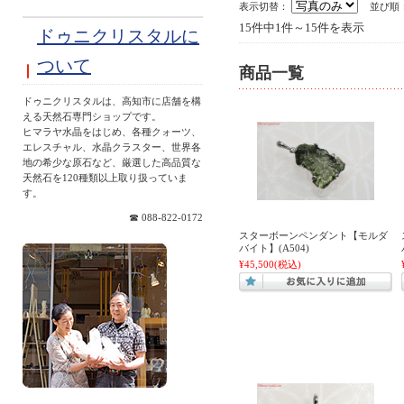
表示切替：
並び順
15件中1件～15件を表示
ドゥニクリスタルに
ついて
商品一覧
ドゥニクリスタルは、高知市に店舗を構
える天然石専門ショップです。
ヒマラヤ水晶をはじめ、各種クォーツ、
エレスチャル、水晶クラスター、世界各
地の希少な原石など、厳選した高品質な
天然石を120種類以上取り扱っていま
す。
☎ 088-822-0172
スターボーンペンダント【モルダ
バイト】(A504)
¥45,500
(税込)