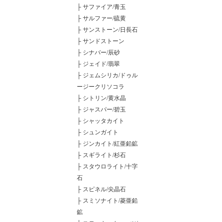
├
サファイア/青玉
├
サルファー/硫黄
├
サンストーン/日長石
├
サンドストーン
├
シナバー/辰砂
├
ジェイド/翡翠
├
ジェムシリカ/ドゥル
ージークリソコラ
├
シトリン/黄水晶
├
ジャスパー/碧玉
├
シャッタカイト
├
シュンガイト
├
ジンカイト/紅亜鉛鉱
├
スギライト/杉石
├
スタウロライト/十字
石
├
スピネル/尖晶石
├
スミソナイト/菱亜鉛
鉱