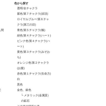
色から探す
透明/全チャクラ
紫色/第７チャクラ(頭頂)
ロイヤルブルー/第６チャ
クラ(第三の目)
人間
青色/第５チャクラ(喉)
緑色/第４チャクラ(ハート)
ピンク色/第４チャクラ(ハ
ート)
黄色/第３チャクラ(みぞお
ち)
オレンジ色/第２チャクラ
(お腹)
赤色/第１チャクラ(生命力)
白
黒色
定
金色、銀色
└
メタリック(金属質）
の鉱石