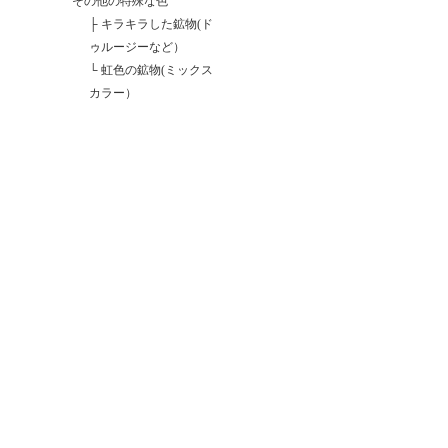
その他の特殊な色
├
キラキラした鉱物(ド
ゥルージーなど）
└
虹色の鉱物(ミックス
カラー）