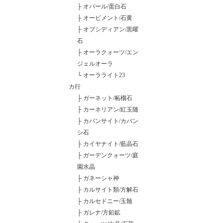
├
オパール/蛋白石
├
オーピメント/石黄
├
オブシディアン/黒曜
石
├
オーラクォーツ/エン
ジェルオーラ
└
オーラライト23
カ行
├
ガーネット/柘榴石
├
カーネリアン/紅玉随
├
カバンサイト/カバン
シ石
├
カイヤナイト/藍晶石
├
ガーデンクォーツ/庭
園水晶
├
ガネーシャ神
├
カルサイト類/方解石
├
カルセドニー/玉髄
├
ガレナ/方鉛鉱