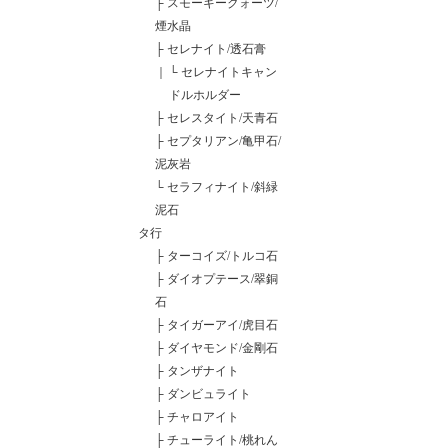
├
スモーキークォーツ/
煙水晶
├
セレナイト/透石膏
｜
└
セレナイトキャン
ドルホルダー
├
セレスタイト/天青石
├
セプタリアン/亀甲石/
泥灰岩
└
セラフィナイト/斜緑
泥石
タ行
├
ターコイズ/トルコ石
├
ダイオプテース/翠銅
石
├
タイガーアイ/虎目石
├
ダイヤモンド/金剛石
├
タンザナイト
├
ダンビュライト
├
チャロアイト
├
チューライト/桃れん