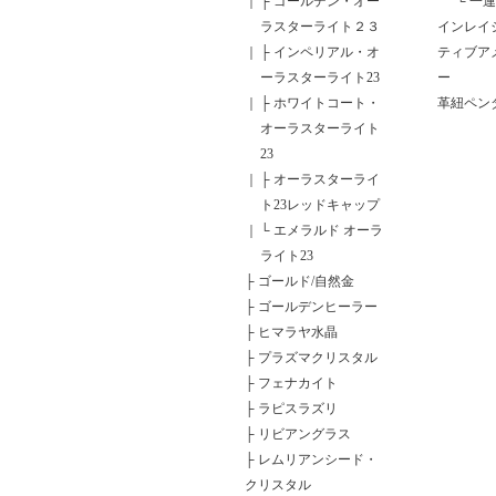
｜
├
ゴールデン・オー
└
一連
ラスターライト２３
インレイ
｜
├
インペリアル・オ
ティブア
ーラスターライト23
ー
｜
├
ホワイトコート・
革紐ペン
オーラスターライト
23
｜
├
オーラスターライ
ト23レッドキャップ
｜
└
エメラルド オーラ
ライト23
├
ゴールド/自然金
├
ゴールデンヒーラー
├
ヒマラヤ水晶
├
プラズマクリスタル
├
フェナカイト
├
ラピスラズリ
├
リビアングラス
├
レムリアンシード・
クリスタル