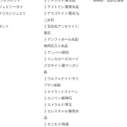
ブレスレット
├
アメジスト/紫水晶
精神的・霊的な成長
ジュエリー/ネイ
├
アメトリン/紫黄水晶
メリカンジュエリ
├
アラゴナイト/霰石/な
ごみ石
ダント
├
宝石化アンモライト/
菊石
├
アンフィボール水晶/
角閃石入り水晶
├
アンバー/琥珀
├
インカローズ/ロード
クロサイト/菱マンガン
鉱
├
ウルフェナイト/モリ
ブデン鉛鉱
├
エイラットストーン
├
エジリン/錐輝石
├
エメラルド/翠玉
├
エレスチャル/骸骨水
晶
├
オニキス/瑪瑙