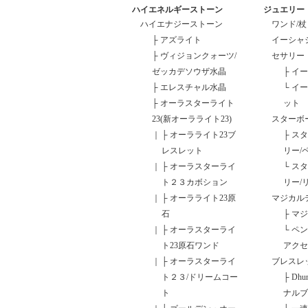
ハイエネルギーストーン
ジュエリー
ハイエナジーストーン
ワンド/杖
├
アズライト
イーシャ
├
ヴィジョンクォーツ/
セサリー
ゼッカデソウザ水晶
├
イー
├
エレスチャル水晶
└
イー
├
オーラスターライト
ット
23(新オーラライト23)
スターボ
｜
├
オーラライト23ブ
├
スタ
レスレット
リー/
｜
├
オーラスターライ
└
スタ
ト２３カボション
リー/
｜
├
オーラライト23原
マジカル
石
├
マジ
｜
├
オーラスターライ
└
ペン
ト23原石ワンド
アクセ
｜
├
オーラスターライ
ブレスレ
ト２３/ドリームコー
├
Dhu
ト
ナルブ