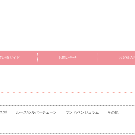
買い物ガイド
お問い合せ
お客様の
ス/球
ルース/シルバーチェーン
ワンド/ペンジュラム
その他