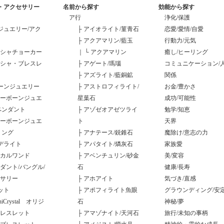
・アクセサリー
名前から探す
効能から探す
ア行
浄化/保護
ジュエリー/アク
├
アイオライト/菫青石
恋愛/愛情/自愛
├
アクアマリン/藍玉
行動力/元気
シャチョーカー
｜
└
アクアマリン
癒し/ヒーリング
シャ・ブレスレ
├
アゲート/瑪瑙
コミュニケーション/
├
アズライト/藍銅鉱
関係
ーンジュエリー
├
アストロフィライト/
お金/豊かさ
ーボーンジュエ
星葉石
成功/可能性
ペンダント
├
アゾゼオアゼツライ
勉学/知恵
ーボーンジュエ
ト
天界
リング
├
アナテース/鋭錐石
魔除け/意志の力
デライト
├
アパタイト/燐灰石
家族愛
カルワンド
├
アベンチュリン/砂金
美/変容
ダント/バングル/
石
健康/長寿
サリー
├
アホアイト
気づき/直感
ット
├
アポフィライト魚眼
グラウンディング/安
niCrystal オリジ
石
神秘/夢
レスレット
├
アマゾナイト/天河石
旅行/未知の事柄