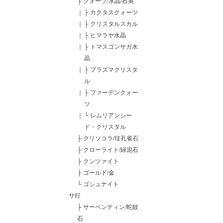
├
クォーツ/水晶/石英
｜
├
カクタスクォーツ
｜
├
クリスタルスカル
｜
├
ヒマラヤ水晶
｜
├
トマスゴンサガ水
晶
｜
├
プラズマクリスタ
ル
｜
├
ファーデンクォー
ツ
｜
└
レムリアンシー
ド・クリスタル
├
クリソコラ/珪孔雀石
├
クローライト/緑泥石
├
クンツァイト
├
ゴールド/金
└
ゴシュナイト
サ行
├
サーペンティン/蛇紋
石