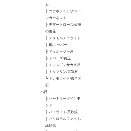
石
├
ツァボライト/グリー
ンガーネット
├
デザートローズ/砂漠
の薔薇
├
デュモルチェライト
├
銅/コッパー
├
ドゥルージー系
├
トパーズ/黄玉
├
トマスゴンサガ水晶
├
トルマリン/電気石
└
トレモライト/透角閃
石
ハ行
├
ハーキマーダイヤモ
ンド
├
パイライト/黄鉄鉱
├
パイロモルファイト/
緑鉛鉱