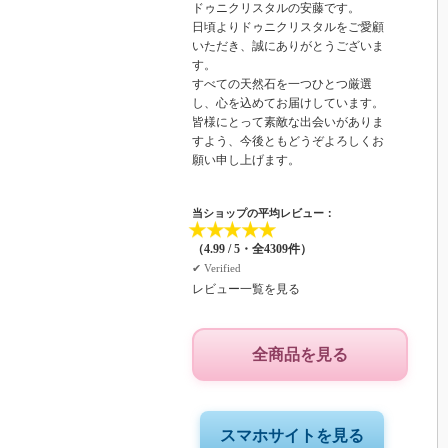
ドゥニクリスタルの安藤です。
日頃よりドゥニクリスタルをご愛顧
いただき、誠にありがとうございま
す。
すべての天然石を一つひとつ厳選
し、心を込めてお届けしています。
皆様にとって素敵な出会いがありま
すよう、今後ともどうぞよろしくお
願い申し上げます。
当ショップの平均レビュー：
★
★
★
★
★
（4.99 / 5・全4309件）
✔︎ Verified
レビュー一覧を見る
全商品を見る
スマホサイトを見る