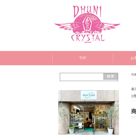
TOP
お
TO
表
1