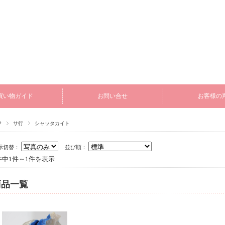
買い物ガイド
お問い合せ
お客様の
P
サ行
シャッタカイト
示切替：
並び順：
件中1件～1件を表示
商品一覧