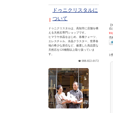
ドゥニクリスタルに
ついて
【
ドゥニクリスタルは、高知市に店舗を構
石(
える天然石専門ショップです。
¥0
ヒマラヤ水晶をはじめ、各種クォーツ、
売
エレスチャル、水晶クラスター、世界各
地の希少な原石など、厳選した高品質な
天然石を120種類以上取り扱っていま
す。
1
☎ 088-822-0172