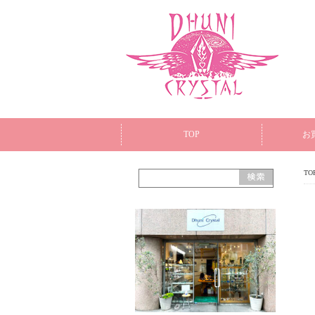
TOP
お
TO