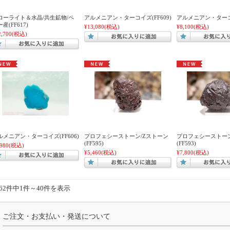
ローライト＆水晶/共生鉱物/ペ
アルメニアン・ターコイズ(FF609)
アルメニアン・ターコイ
産(FF617)
¥13,080
(税込)
¥8,100
(税込)
2,700
(税込)
ルメニアン・ターコイズ(FF606)
プロフェシーストーン/Zストーン
プロフェシーストーン
(FF595)
(FF593)
,980
(税込)
¥5,460
(税込)
¥7,800
(税込)
262件中1件～40件を表示
ご注文・お支払い・発送について