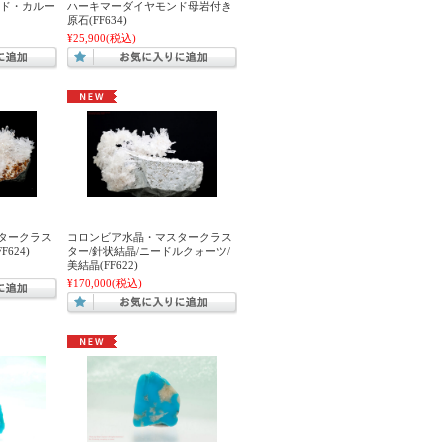
ンド・カルー
ハーキマーダイヤモンド母岩付き
原石(FF634)
¥25,900
(税込)
タークラス
コロンビア水晶・マスタークラス
624)
ター/針状結晶/ニードルクォーツ/
美結晶(FF622)
¥170,000
(税込)