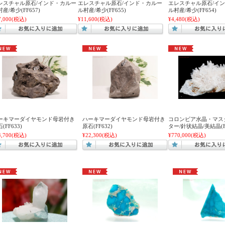
レスチャル原石/インド・カルー
エレスチャル原石/インド・カルー
エレスチャル原石/イ
産/希少(FF657)
ル村産/希少(FF655)
ル村産/希少(FF654)
7,000
(税込)
¥11,600
(税込)
¥4,480
(税込)
ーキマーダイヤモンド母岩付き
ハーキマーダイヤモンド母岩付き
コロンビア水晶・マス
(FF633)
原石(FF632)
ター/針状結晶/美結晶(FF
4,700
(税込)
¥22,300
(税込)
¥770,000
(税込)