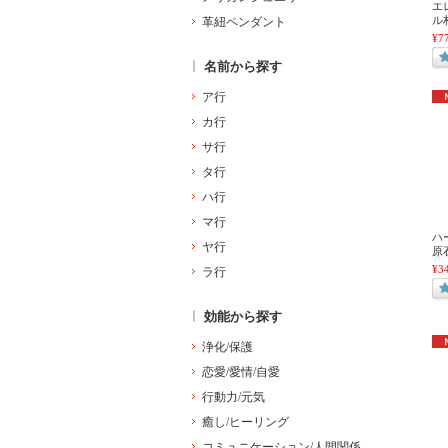
エ
ル村
革紐ペンダント
¥7
名前から探す
ア行
カ行
サ行
タ行
ハ行
マ行
ハ
ヤ行
原石
¥3
ラ行
効能から探す
浄化/保護
恋愛/愛情/自愛
行動力/元気
癒し/ヒーリング
コミュニケーション/人間関係