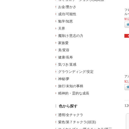
お金/豊かさ
フ
ルー
成功/可能性
¥1
勉学/知恵
天界
魔除け/意志の力
家族愛
美/変容
健康/長寿
気づき/直感
グラウンディング/安定
ア
神秘/夢
¥2
旅行/未知の事柄
精神的・霊的な成長
1
色から探す
透明/全チャクラ
紫色/第７チャクラ(頭頂)