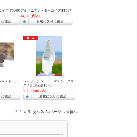
ズ(FF608)
アルメニアン・ターコイズ(FF607)
¥4,700
(税込)
/Zストーン
レムリアンシード・マスタークリ
スタル/原石(FF570)
¥152,000
(税込)
次の5ページへ
1
2
3
4
5
次へ
最後へ