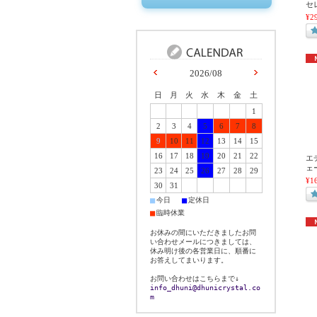
セ
¥2
2026/08
日
月
火
水
木
金
土
1
2
3
4
5
6
7
8
9
10
11
12
13
14
15
16
17
18
19
20
21
22
エ
ェ
23
24
25
26
27
28
29
¥1
30
31
■
■
今日
定休日
■
臨時休業
お休みの間にいただきましたお問
い合わせメールにつきましては、
休み明け後の各営業日に、順番に
お答えしてまいります。
お問い合わせはこちらまで↓
info_dhuni@dhunicrystal.co
m