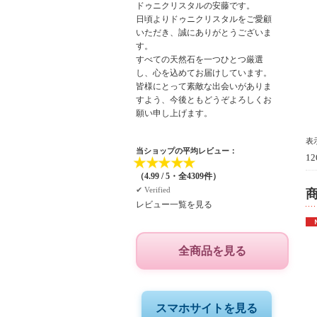
ドゥニクリスタルの安藤です。
日頃よりドゥニクリスタルをご愛顧
いただき、誠にありがとうございま
す。
すべての天然石を一つひとつ厳選
し、心を込めてお届けしています。
皆様にとって素敵な出会いがありま
すよう、今後ともどうぞよろしくお
願い申し上げます。
表
当ショップの平均レビュー：
1
★
★
★
★
★
（4.99 / 5・全4309件）
✔︎ Verified
レビュー一覧を見る
全商品を見る
スマホサイトを見る