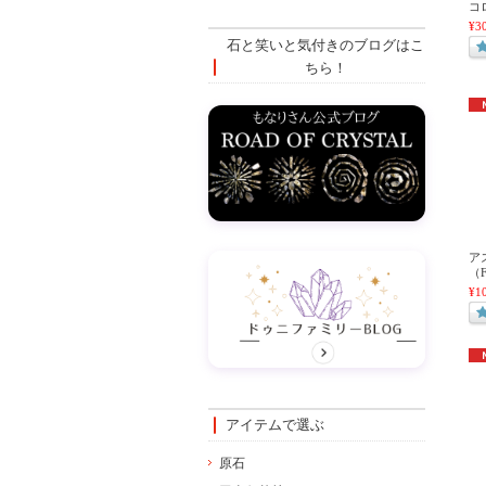
コ
¥3
石と笑いと気付きのブログはこ
ちら！
ア
（F
¥1
アイテムで選ぶ
原石