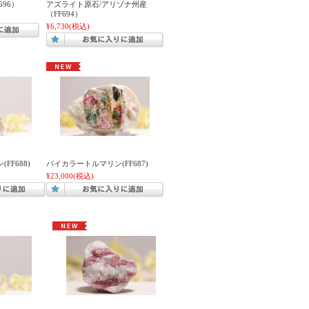
96）
アズライト原石/アリゾナ州産
（FF694）
¥6,730
(税込)
FF688)
バイカラートルマリン(FF687)
¥23,000
(税込)