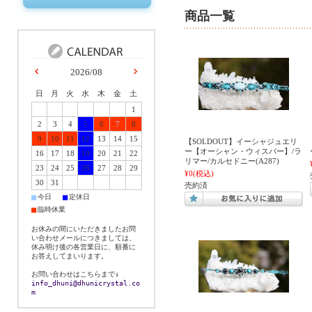
商品一覧
2026/08
日
月
火
水
木
金
土
1
2
3
4
5
6
7
8
9
10
11
12
13
14
15
【SOLDOUT】イーシャジュエリ
ー【オーシャン・ウィスパー】/ラ
16
17
18
19
20
21
22
リマー/カルセドニー(A287)
23
24
25
26
27
28
29
¥0
(税込)
30
31
売約済
■
■
今日
定休日
■
臨時休業
お休みの間にいただきましたお問
い合わせメールにつきましては、
休み明け後の各営業日に、順番に
お答えしてまいります。
お問い合わせはこちらまで↓
info_dhuni@dhunicrystal.co
m