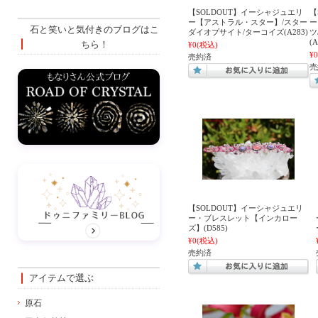
【SOLDOUT】イーシャジュエリ
【
ー【アストラル・スター】/スター
ー
石と笑いと気付きのブログはこ
ダイオプサイト/ターコイズ(A283)
ツ
(A
ちら！
¥0
(税込)
¥0
売約済
売
【SOLDOUT】イーシャジュエリ
ー・ブレスレット【インカロー
ズ】(D585)
¥0
(税込)
売約済
アイテムで選ぶ
原石