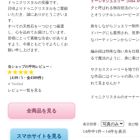
イーシャジュエリー（Isha Jew
ドゥニクリスタルの安藤です。
ク
と呼ばれる独自技法のハン
日頃よりドゥニクリスタルをご愛顧
いただき、誠にありがとうございま
とオリジナルシルバービーズ
す。
旅をしながらジュエリー制作
すべての天然石を一つひとつ厳選
し、心を込めてお届けしています。
ドバーグにも愛用され、世界
皆様にとって素敵な出会いがありま
なパーティシーンからジーン
すよう、今後ともどうぞよろしくお
願い申し上げます。
編み紐は特殊な強い糸を仕様
るで魔法のように、身に着け
当ショップの平均レビュー：
サクセスストーリーを地で行
★
★
★
★
★
な作品にはイーシャの高いス
（4.99 / 5・全4309件）
れて見ませんか？
✔︎ Verified
レビュー一覧を見る
ドゥニクリスタルのオーナー
全商品を見る
表示切替：
並び順
14件中1件～14件を表示
スマホサイトを見る