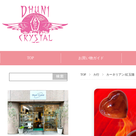
TOP
お買い物ガイド
TOP
カ行
カーネリアン/紅玉随