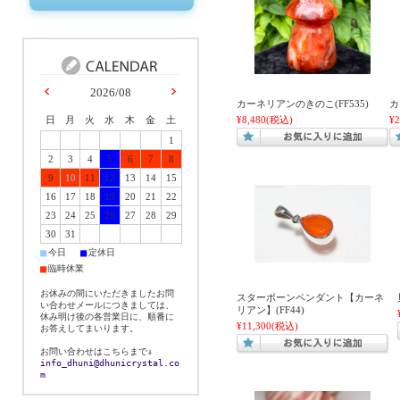
2026/08
カーネリアンのきのこ(FF535)
カ
日
月
火
水
木
金
土
¥8,480
(税込)
¥2
1
2
3
4
5
6
7
8
9
10
11
12
13
14
15
16
17
18
19
20
21
22
23
24
25
26
27
28
29
30
31
■
■
今日
定休日
■
臨時休業
お休みの間にいただきましたお問
スターボーンペンダント【カーネ
い合わせメールにつきましては、
リアン】(FF44)
休み明け後の各営業日に、順番に
¥11,300
(税込)
お答えしてまいります。
お問い合わせはこちらまで↓
info_dhuni@dhunicrystal.co
m