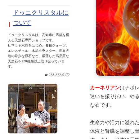
ドゥニクリスタルに
ついて
ドゥニクリスタルは、高知市に店舗を構
える天然石専門ショップです。
ヒマラヤ水晶をはじめ、各種クォーツ、
エレスチャル、水晶クラスター、世界各
地の希少な原石など、厳選した高品質な
天然石を120種類以上取り扱っていま
す。
☎ 088-822-0172
カーネリアン
はナポ
迷いを振り払い、や
な石です。
生命力や活力に溢れ
体液と腎臓を調整し