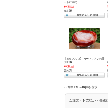
ート(T709)
¥0
(税込)
売約済
【SOLDOUT!】 カーネリアンの器
(T330)
¥0
(税込)
売約済
75件中1件～40件を表示
ご注文・お支払い・発送