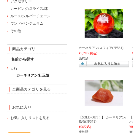
アクセサリー
カービング/スライス/球
ルース/シルバーチェーン
ワンド/ペンジュラム
その他
カーネリアン/スフィア(FF534)
商品カテゴリ
¥5,200
(税込)
売約済
名前から探す
カ行
カーネリアン/紅玉随
全商品カテゴリを見る
お気に入り
【SOLD OUT！】 カーネリアン/
【
お気に入りリストを見る
原石(FF371)
ハ
¥0
(税込)
¥0
売約済
売