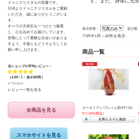
す。また、身体に元気
ドゥニクリスタルの安藤です。
日頃よりドゥニクリスタルをご愛顧
いただき、誠にありがとうございま
す。
すべての天然石を一つひとつ厳選
表示切替：
並び順
し、心を込めてお届けしています。
75件中1件～40件を表示
皆様にとって素敵な出会いがありま
すよう、今後ともどうぞよろしくお
願い申し上げます。
商品一覧
当ショップの平均レビュー：
★
★
★
★
★
（4.99 / 5・全4309件）
✔︎ Verified
レビュー一覧を見る
カーネリアン/フレイム型(FF726)
全商品を見る
¥11,000
(税込)
スマホサイトを見る