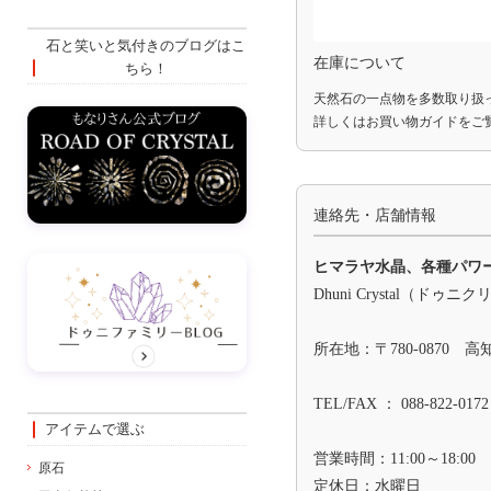
石と笑いと気付きのブログはこ
在庫について
ちら！
天然石の一点物を多数取り扱
詳しくは
お買い物ガイド
をご
連絡先・店舗情報
ヒマラヤ水晶、各種パワ
Dhuni Crystal（ドゥニ
所在地：〒780-0870 
TEL/FAX ： 088-822-0172
アイテムで選ぶ
営業時間：11:00～18:00
原石
定休日：水曜日