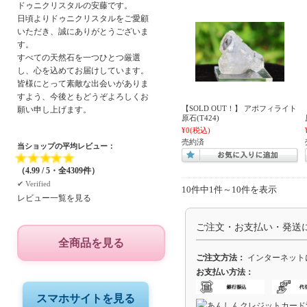
ドゥニクリスタルの安藤です。
日頃よりドゥニクリスタルをご愛顧
いただき、誠にありがとうございま
す。
すべての天然石を一つひとつ厳選
し、心を込めてお届けしています。
皆様にとって素敵な出会いがありま
すよう、今後ともどうぞよろしくお
【SOLD OUT！】 アポフィライト
願い申し上げます。
原石(T424)
¥0
(税込)
売約済
当ショップの平均レビュー：
★
★
★
★
★
（4.99 / 5・全4309件）
✔︎ Verified
10件中1件～10件を表示
レビュー一覧を見る
ご注文・お支払い・発送
全商品を見る
ご注文方法：
インターネット
お支払い方法：
スマホサイトを見る