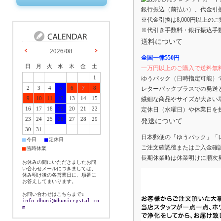
銀行振込（前払い）、代金引
※代金引換は8,000円以上の
※代引き手数料・銀行振込手
送料について
2026/08
全国一律550円
日
月
火
水
木
金
土
一万円以上のご購入で送料無
1
ゆうパック（日時指定可能）
2
3
4
5
6
7
8
レターパックプラスでの発送
9
10
11
12
13
14
15
繊細な商品やサイズが大きい
16
17
18
19
20
21
22
定休日（水曜日）や休業日を
23
24
25
26
27
28
29
発送について
30
31
日本郵便の「ゆうパック」「
■
■
今日
定休日
ご注文確認後またはご入金確
■
臨時休業
長期休業時は休業明けに順次
お休みの間にいただきましたお問
い合わせメールにつきましては、
休み明け後の各営業日に、順番に
お答えしてまいります。
お問い合わせはこちらまで↓
info_dhuni@dhunicrystal.co
m