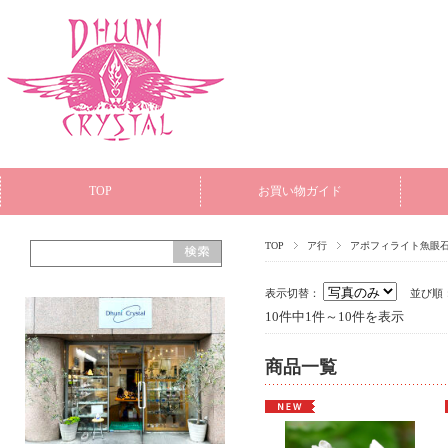
TOP
お買い物ガイド
TOP
ア行
アポフィライト魚眼
表示切替：
並び順
10件中1件～10件を表示
商品一覧