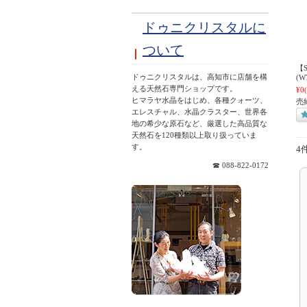
ドゥニクリスタルに
ついて
【
ドゥニクリスタルは、高知市に店舗を構
(W
える天然石専門ショップです。
¥0
ヒマラヤ水晶をはじめ、各種クォーツ、
売
エレスチャル、水晶クラスター、世界各
地の希少な原石など、厳選した高品質な
天然石を120種類以上取り扱っていま
す。
4
☎ 088-822-0172