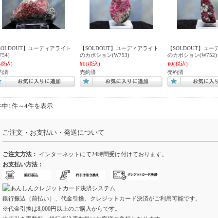
SOLDOUT】ユーディアライト
【SOLDOUT】ユーディアライト
【SOLDOUT】ユ
754)
のカボション(W753)
のカボション(W752)
(税込)
¥0
(税込)
¥0
(税込)
約済
売約済
売約済
件中1件～4件を表示
ご注文・お支払い・発送について
ご注文方法：
インターネットにて24時間受け付けております。
お支払い方法：
銀行振込（前払い）、代金引換、クレジットカード決済がご利用可能です。
※代金引換は8,000円以上のご購入からです。