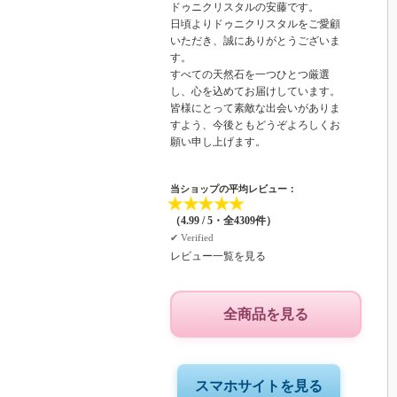
ドゥニクリスタルの安藤です。
日頃よりドゥニクリスタルをご愛顧
いただき、誠にありがとうございま
す。
すべての天然石を一つひとつ厳選
し、心を込めてお届けしています。
皆様にとって素敵な出会いがありま
すよう、今後ともどうぞよろしくお
願い申し上げます。
当ショップの平均レビュー：
★
★
★
★
★
（4.99 / 5・全4309件）
✔︎ Verified
レビュー一覧を見る
全商品を見る
スマホサイトを見る