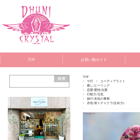
TOP
お買い物ガイド
TOP
ヤ行
ユーディアライト
癒し/ヒーリング
恋愛/愛情/自愛
行動力/元気
旅行/未知の事柄
赤色/第１チャクラ(生命力)