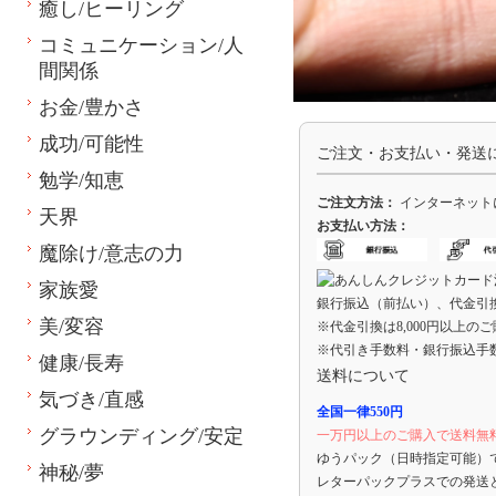
癒し/ヒーリング
コミュニケーション/人
間関係
お金/豊かさ
成功/可能性
ご注文・お支払い・発送
勉学/知恵
ご注文方法：
インターネット
天界
お支払い方法：
魔除け/意志の力
家族愛
銀行振込（前払い）、代金引
美/変容
※代金引換は8,000円以上の
※代引き手数料・銀行振込手
健康/長寿
送料について
気づき/直感
全国一律550円
グラウンディング/安定
一万円以上のご購入で送料無
ゆうパック（日時指定可能）
神秘/夢
レターパックプラスでの発送