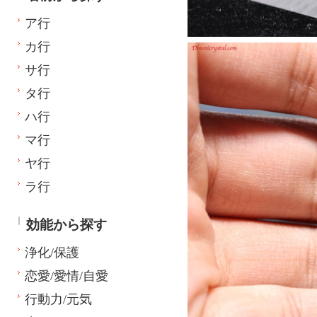
ア行
カ行
サ行
タ行
ハ行
マ行
ヤ行
ラ行
効能から探す
浄化/保護
恋愛/愛情/自愛
行動力/元気