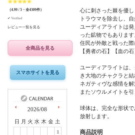
★
★
★
★
★
心に刺さった棘を優し
（4.99 / 5・全4309件）
トラウマを除去し、自
✔︎ Verified
ユーディアライトは発
レビュー一覧を見る
った鉱物でもあります
住民が外敵と戦った際
全商品を見る
【勇者の石】【血の石
ユーディアライトは、
スマホサイトを見る
き大地のチャクラと結
ネガティヴな感情を解
またソウルメイトを引
球体は、完全な形状で
2026/08
放射します。
日
月
火
水
木
金
土
商品説明
1