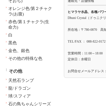
ぞおち)
連絡先・店舗情報
オレンジ色/第２チャク
ヒマラヤ水晶、各種パワ
ラ(お腹)
Dhuni Crystal（ドゥニ
赤色/第１チャクラ(生
命力)
所在地：〒780-0870 
白
TEL/FAX ： 088-822-0172
黒色
金色、銀色
営業時間：11:00～18:00
その他の特殊な色
定休日：水曜日
その他
お問合せメールアドレス
天然石ランプ
龍/ドラゴン
球/スフィア
石の鳥ちゃんシリーズ