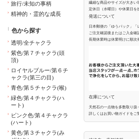
繊細な商品やサイズが大きい
旅行/未知の事柄
定休日（水曜日）や休業日を
精神的・霊的な成長
発送について
日本郵便の「ゆうパック」「
色から探す
ご注文確認後またはご入金確
長期休業時は休業明けに順次
透明/全チャクラ
紫色/第７チャクラ(頭
頂)
ロイヤルブルー/第６チ
ャクラ(第三の目)
青色/第５チャクラ(喉)
在庫について
緑色/第４チャクラ(ハ
ート)
天然石の一点物を多数取り扱
詳しくは
お買い物ガイド
をご
ピンク色/第４チャクラ
(ハート)
黄色/第３チャクラ(み