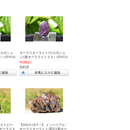
/カボショ
オーラスターライト23/カボショ
(FF454)
ン/(新オーラライト２３）(FF453)
¥0
(税込)
売約済
【ラストピー
【SOLD OUT！】 インペリアル・
オーラスタ
オーラスターライト/原石/(新オー