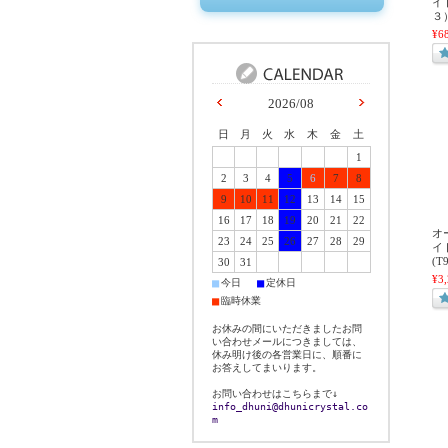
イ
３）
¥6
2026/08
日
月
火
水
木
金
土
1
2
3
4
5
6
7
8
9
10
11
12
13
14
15
16
17
18
19
20
21
22
オ
23
24
25
26
27
28
29
イ
(T
30
31
¥3
■
■
今日
定休日
■
臨時休業
お休みの間にいただきましたお問
い合わせメールにつきましては、
休み明け後の各営業日に、順番に
お答えしてまいります。
お問い合わせはこちらまで↓
info_dhuni@dhunicrystal.co
m