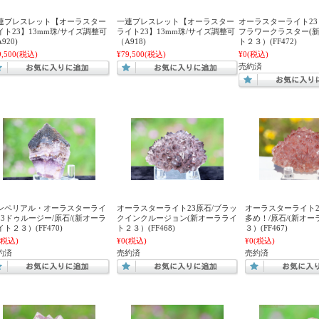
連ブレスレット【オーラスター
一連ブレスレット【オーラスター
オーラスターライト2
イト23】13mm珠/サイズ調整可
ライト23】13mm珠/サイズ調整可
フラワークラスター(
920)
（A918)
ト２３）(FF472)
9,500
(税込)
¥79,500
(税込)
¥0
(税込)
売約済
ンペリアル・オーラスターライ
オーラスターライト23原石/ブラッ
オーラスターライト2
23ドゥルージー/原石/(新オーラ
クインクルージョン(新オーラライ
多め！/原石/(新オ
ト２３）(FF470)
ト２３）(FF468)
３）(FF467)
(税込)
¥0
(税込)
¥0
(税込)
約済
売約済
売約済