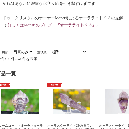
それはあなたに深遠な化学反応を引き起すはずです。
ドゥニクリスタルのオーナーMonariによるオーラライト２３の見解
（
詳しくはMonariのブログ
『オーラライト２３』
)
示切替：
並び順：
36件中1件～40件を表示
商品一覧
リームコート・オーラスターラ
オーラスターライト23/原石ワン
オーラスターライト2