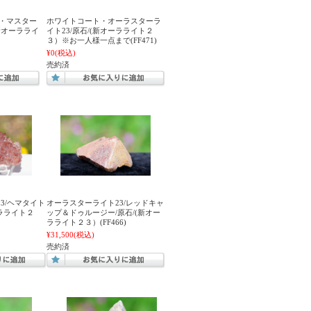
3・マスター
ホワイトコート・オーラスターラ
新オーラライ
イト23/原石/(新オーラライト２
３）※お一人様一点まで(FF471)
¥0
(税込)
売約済
3/ヘマタイト
オーラスターライト23/レッドキャ
ーラライト２
ップ＆ドゥルージー/原石/(新オー
ラライト２３）(FF466)
¥31,500
(税込)
売約済