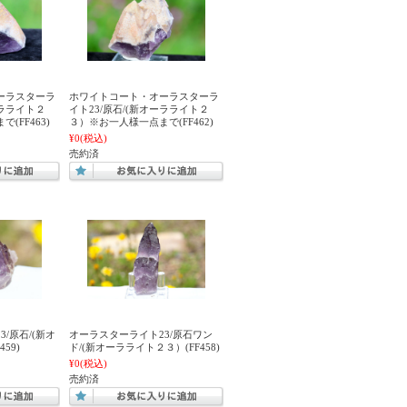
ーラスターラ
ホワイトコート・オーラスターラ
ーラライト２
イト23/原石/(新オーラライト２
(FF463)
３）※お一人様一点まで(FF462)
¥0
(税込)
売約済
/原石/(新オ
オーラスターライト23/原石ワン
59)
ド/(新オーラライト２３）(FF458)
¥0
(税込)
売約済