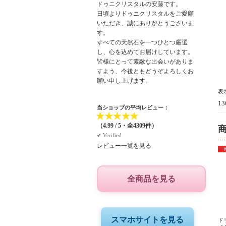
ドゥニクリスタルの安藤です。
日頃よりドゥニクリスタルをご愛顧
いただき、誠にありがとうございま
す。
すべての天然石を一つひとつ厳選
し、心を込めてお届けしています。
皆様にとって素敵な出会いがありま
すよう、今後ともどうぞよろしくお
願い申し上げます。
表
1
当ショップの平均レビュー：
★
★
★
★
★
（4.99 / 5・全4309件）
✔︎ Verified
レビュー一覧を見る
全商品を見る
スマホサイトを見る
ド