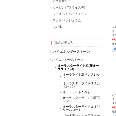
アクセサリー
カービング/スライス/球
ルース/シルバーチェーン
ワンド/ペンジュラム
その他
ド
イ
(F
¥0
商品カテゴリ
売
ハイエネルギーストーン
ハイエナジーストーン
オーラスターライト23(新オー
ラライト23)
オーラライト23ブレスレッ
ト
オーラスターライト２３カ
ボション
オーラライト23原石
ホ
オーラスターライト23原石
イ
ワンド
３
オーラスターライト２３/ド
¥0
リームコート
売
ゴールデン・オーラスター