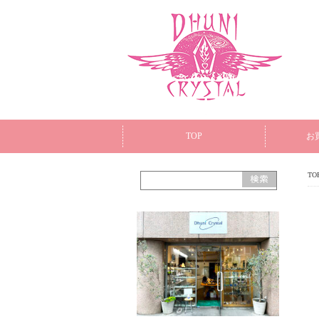
TOP
お
TO