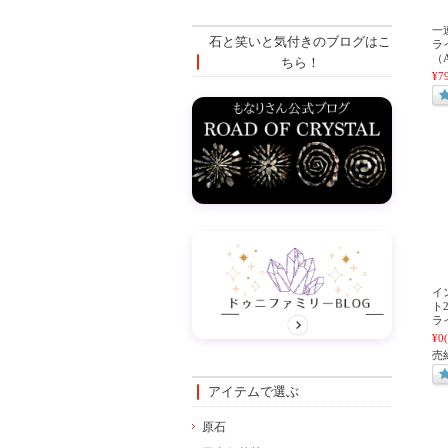
一
石と笑いと気付きのブログはこ
ラ
（A
ちら！
¥7
イ
ト
ライ
¥0
売
アイテムで選ぶ
原石