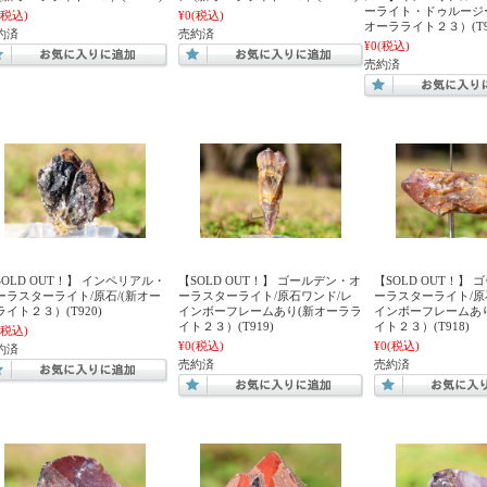
ーライト・ドゥルージー
(税込)
¥0
(税込)
オーラライト２３）(T9
約済
売約済
¥0
(税込)
売約済
SOLD OUT！】 インペリアル・
【SOLD OUT！】 ゴールデン・オ
【SOLD OUT！】
ーラスターライト/原石/(新オー
ーラスターライト/原石ワンド/レ
ーラスターライト/原
ライト２３）(T920)
インボーフレームあり(新オーララ
インボーフレームあ
イト２３）(T919)
イト２３）(T918)
(税込)
¥0
(税込)
¥0
(税込)
約済
売約済
売約済