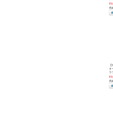
¥0
売
【
オ
ラ
¥0
売