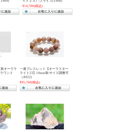
909)
イト２３）/スライス(T908)
¥14,700
(税込)
(新オーララ
一連ブレスレット【オーラスター
クラワンド
ライト23】14mm珠/サイズ調整可
（A922)
¥95,760
(税込)