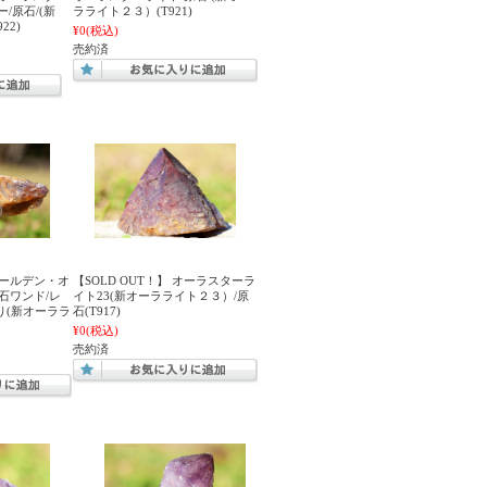
/原石/(新
ラライト２３）(T921)
22)
¥0
(税込)
売約済
 ゴールデン・オ
【SOLD OUT！】 オーラスターラ
石ワンド/レ
イト23(新オーラライト２３）/原
り(新オーララ
石(T917)
¥0
(税込)
売約済