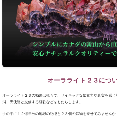
オーラライト２３につ
オーラライト２３の効果は様々で、サイキックな知覚力や真実を感じ
消、天使達と交信する経験などをもたらします。
手の平に１２億年分の地球の記憶と２３個の鉱物を乗せてみませんか