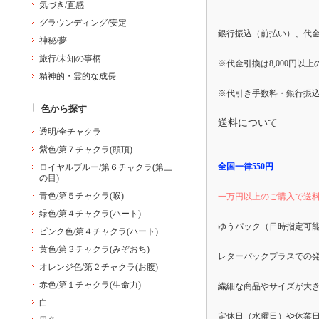
気づき/直感
グラウンディング/安定
銀行振込（前払い）、代
神秘/夢
旅行/未知の事柄
※代金引換は8,000円以
精神的・霊的な成長
※代引き手数料・銀行振
色から探す
送料について
透明/全チャクラ
紫色/第７チャクラ(頭頂)
全国一律550円
ロイヤルブルー/第６チャクラ(第三
の目)
青色/第５チャクラ(喉)
一万円以上のご購入で送
緑色/第４チャクラ(ハート)
ゆうパック（日時指定可
ピンク色/第４チャクラ(ハート)
黄色/第３チャクラ(みぞおち)
レターパックプラスでの
オレンジ色/第２チャクラ(お腹)
赤色/第１チャクラ(生命力)
繊細な商品やサイズが大
白