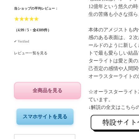
12億年という悠久の
当ショップの平均レビュー：
生の苦痛も小さな揺ら
★
★
★
★
★
本体のアメジストも内
（4.99 / 5・全4309件）
感のある表面は、２次
✔︎ Verified
ールドのように新しく
トで最も愛らしい結晶
レビュー一覧を見る
ターライトは愛と美の
己否定の感情や人間関
オーラスターライトの
全商品を見る
☆オーラスターライト23
ています。
スマホサイトを見る