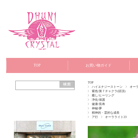
TOP
お買い物ガイド
TOP
ハイエナジーストーン
オーラ
紫色/第７チャクラ(頭頂)
癒し/ヒーリング
浄化/保護
健康/長寿
神秘/夢
精神的・霊的な成長
ア行
オーラライト23