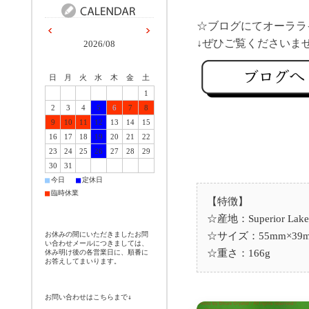
☆ブログにてオーララ
2026/08
日
月
火
水
木
金
土
1
2
3
4
5
6
7
8
9
10
11
12
13
14
15
16
17
18
19
20
21
22
23
24
25
26
27
28
29
30
31
■
■
今日
定休日
■
臨時休業
【特徴】
☆産地：Superior L
☆サイズ：55mm×39m
お休みの間にいただきましたお問
い合わせメールにつきましては、
☆重さ：166g
休み明け後の各営業日に、順番に
お答えしてまいります。
お問い合わせはこちらまで↓