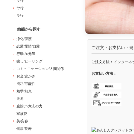
マ行
ヤ行
ラ行
効能から探す
浄化/保護
恋愛/愛情/自愛
ご注文・お支払い・発
行動力/元気
癒し/ヒーリング
ご注文方法：
インターネッ
コミュニケーション/人間関係
お支払い方法：
お金/豊かさ
成功/可能性
勉学/知恵
天界
魔除け/意志の力
家族愛
美/変容
健康/長寿