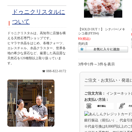
ドゥニクリスタルに
ついて
【SOLD OUT！】 シナバー/メキ
ドゥニクリスタルは、高知市に店舗を構
シコ産(FF394)
える天然石専門ショップです。
¥0
(税込)
ヒマラヤ水晶をはじめ、各種クォーツ、
売約済
エレスチャル、水晶クラスター、世界各
地の希少な原石など、厳選した高品質な
天然石を120種類以上取り扱っていま
す。
3件中1件～3件を表示
☎ 088-822-0172
ご注文・お支払い・発送
ご注文方法：
インターネット
お支払い方法：
銀行振込（前払い）、代金引
※代金引換は8,000円以上の