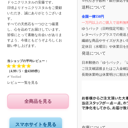
※代引き手数料・銀行振込手
ドゥニクリスタルの安藤です。
送料について
日頃よりドゥニクリスタルをご愛顧
いただき、誠にありがとうございま
全国一律550円
す。
一万円以上のご購入で送料無
すべての天然石を一つひとつ厳選
ゆうパック（日時指定可能）
し、心を込めてお届けしています。
レターパックプラスでの発送
皆様にとって素敵な出会いがありま
すよう、今後ともどうぞよろしくお
繊細な商品やサイズが大きい
願い申し上げます。
定休日（水曜日）や休業日を
発送について
当ショップの平均レビュー：
日本郵便の「ゆうパック」「
★
★
★
★
★
ご注文確認後またはご入金確
（4.99 / 5・全4309件）
長期休業時は休業明けに順次
✔︎ Verified
レビュー一覧を見る
全商品を見る
スマホサイトを見る
在庫について