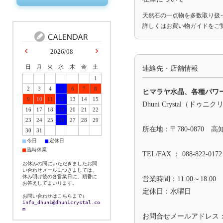
天然石の一点物を多数取り扱
詳しくは
お買い物ガイド
をご
2026/08
日
月
火
水
木
金
土
連絡先・店舗情報
1
2
3
4
5
6
7
8
ヒマラヤ水晶、各種パワ
9
10
11
12
13
14
15
Dhuni Crystal（ドゥニ
16
17
18
19
20
21
22
23
24
25
26
27
28
29
所在地：〒780-0870 
30
31
■
■
今日
定休日
■
臨時休業
TEL/FAX ： 088-822-0172
お休みの間にいただきましたお問
い合わせメールにつきましては、
休み明け後の各営業日に、順番に
営業時間：11:00～18:00
お答えしてまいります。
定休日：水曜日
お問い合わせはこちらまで↓
info_dhuni@dhunicrystal.co
m
お問合せメールアドレス