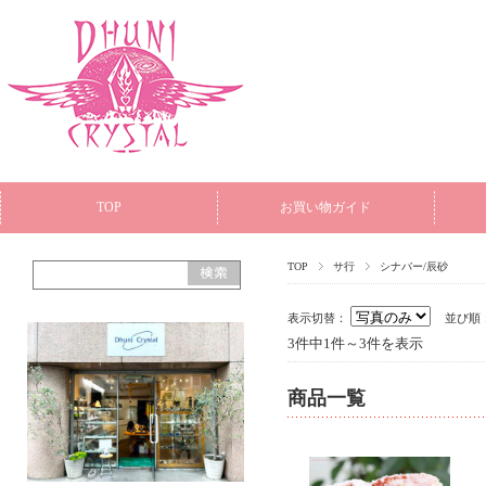
TOP
お買い物ガイド
TOP
サ行
シナバー/辰砂
表示切替：
並び順
3件中1件～3件を表示
商品一覧