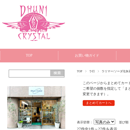
TOP
お買い物ガイド
TOP
ラ行
ラリマー/ソーダ珪灰
このページからまとめてカー
ご希望の個数を指定して「ま
変更できます）。
表示切替：
並び順
27件中1件～27件を表示