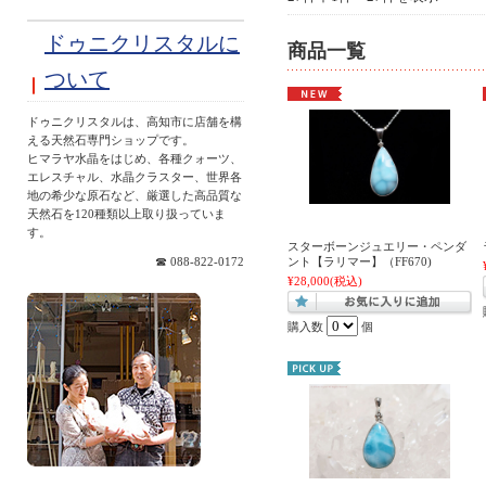
ドゥニクリスタルに
商品一覧
ついて
ドゥニクリスタルは、高知市に店舗を構
える天然石専門ショップです。
ヒマラヤ水晶をはじめ、各種クォーツ、
エレスチャル、水晶クラスター、世界各
地の希少な原石など、厳選した高品質な
天然石を120種類以上取り扱っていま
す。
スターボーンジュエリー・ペンダ
☎ 088-822-0172
ント【ラリマー】（FF670)
¥28,000
(税込)
購入数
個