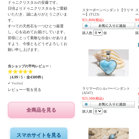
ドゥニクリスタルの安藤です。
日頃よりドゥニクリスタルをご愛顧
スターボーンペンダント【ラリマ
ス
いただき、誠にありがとうございま
ー】(T123)
ー
す。
¥21,800
(税込)
¥3
すべての天然石を一つひとつ厳選
し、心を込めてお届けしています。
購入数
個
購
皆様にとって素敵な出会いがありま
すよう、今後ともどうぞよろしくお
願い申し上げます。
当ショップの平均レビュー：
★
★
★
★
★
（4.99 / 5・全4309件）
✔︎ Verified
ラリマーのシルバーペンダント
レビュー一覧を見る
(A547)
¥25,500
(税込)
全商品を見る
購入数
個
スマホサイトを見る