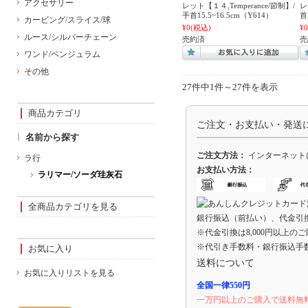
アクセサリー
レット【１４,Temperance/節制】/
レ
手首15.5~16.5cm（Y614）
首
カービング/スライス/球
¥0
(税込)
¥0
ルース/シルバーチェーン
売約済
売
ワンド/ペンジュラム
その他
27件中1件～27件を表示
商品カテゴリ
ご注文・お支払い・発送
名前から探す
ご注文方法：
インターネット
ラ行
お支払い方法：
ラリマー/ソーダ珪灰石
全商品カテゴリを見る
銀行振込（前払い）、代金引
※代金引換は8,000円以上の
※代引き手数料・銀行振込手
お気に入り
送料について
お気に入りリストを見る
全国一律550円
一万円以上のご購入で送料無