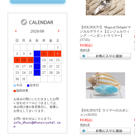
【SOLDOUT!】 Magical Delight/マ
2026/08
ジカルデライト【エンジェルウィ
ング・ペンダント/ラリマー】
(T745)
日
月
火
水
木
金
土
¥0
(税込)
1
売約済
2
3
4
5
6
7
8
9
10
11
12
13
14
15
16
17
18
19
20
21
22
23
24
25
26
27
28
29
30
31
■
■
今日
定休日
■
臨時休業
お休みの間にいただきましたお問
い合わせメールにつきましては、
休み明け後の各営業日に、順番に
【SOLDOUT】ラリマーのカボシ
お答えしてまいります。
ョン(A543)
お問い合わせはこちらまで↓
¥0
(税込)
info_dhuni@dhunicrystal.co
売約済
m