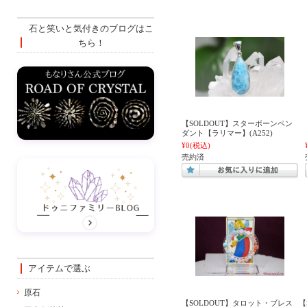
石と笑いと気付きのブログはこ
ちら！
【SOLDOUT】スターボーンペン
ダント【ラリマー】(A252)
¥0
(税込)
売約済
アイテムで選ぶ
原石
【SOLDOUT】タロット・ブレス
【