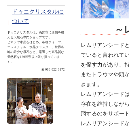
ドゥニクリスタルに
ついて
～
ドゥニクリスタルは、高知市に店舗を構
える天然石専門ショップです。
ヒマラヤ水晶をはじめ、各種クォーツ、
レムリアンシード
エレスチャル、水晶クラスター、世界各
地の希少な原石など、厳選した高品質な
ていると言われて
天然石を120種類以上取り扱っていま
す。
を促す力があり、
☎ 088-822-0172
またトラウマや頭
きます。
レムリアンシード
存在を維持しなが
翔するのをサポー
レムリアンシード