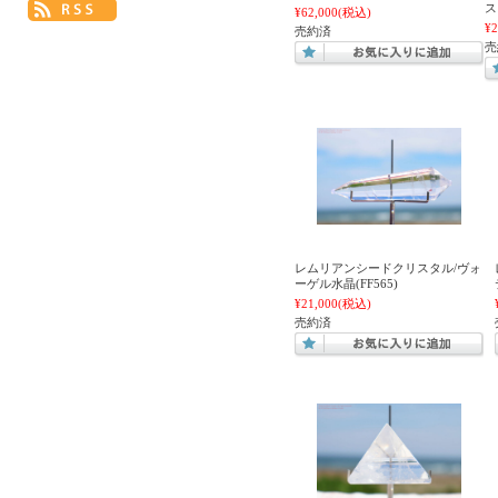
ス
¥62,000
(税込)
¥2
売約済
売
レムリアンシードクリスタル/ヴォ
ーゲル水晶(FF565)
¥21,000
(税込)
売約済