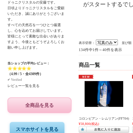
ドゥニクリスタルの安藤です。
がスタートするで
日頃よりドゥニクリスタルをご愛顧
いただき、誠にありがとうございま
す。
すべての天然石を一つひとつ厳選
し、心を込めてお届けしています。
皆様にとって素敵な出会いがありま
すよう、今後ともどうぞよろしくお
表示切替：
並び順
願い申し上げます。
134件中1件～40件を表示
当ショップの平均レビュー：
商品一覧
★
★
★
★
★
（4.99 / 5・全4309件）
✔︎ Verified
レビュー一覧を見る
全商品を見る
コロンビアン・レムリアン(FF704)
¥58,800
(税込)
スマホサイトを見る