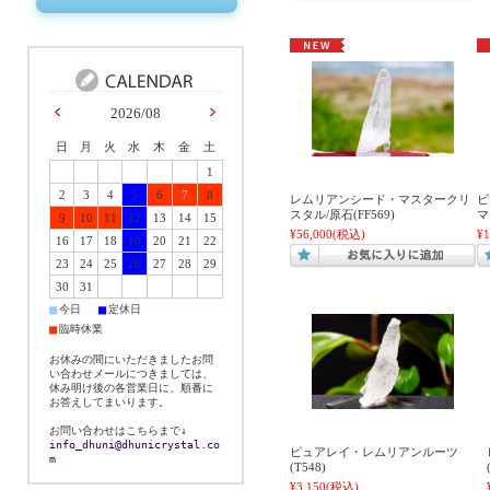
2026/08
日
月
火
水
木
金
土
1
2
3
4
5
6
7
8
レムリアンシード・マスタークリ
ピ
スタル/原石(FF569)
マ
9
10
11
12
13
14
15
¥56,000
(税込)
¥1
16
17
18
19
20
21
22
23
24
25
26
27
28
29
30
31
■
■
今日
定休日
■
臨時休業
お休みの間にいただきましたお問
い合わせメールにつきましては、
休み明け後の各営業日に、順番に
お答えしてまいります。
お問い合わせはこちらまで↓
info_dhuni@dhunicrystal.co
ピュアレイ・レムリアンルーツ
m
(T548)
¥3,150
(税込)