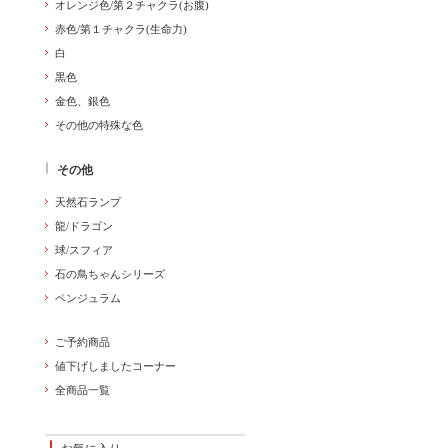
オレンジ色/第２チャクラ(お腹)
赤色/第１チャクラ(生命力)
白
黒色
金色、銀色
その他の特殊な色
その他
天然石ランプ
龍/ドラゴン
球/スフィア
石の鳥ちゃんシリーズ
ペンジュラム
ご予約商品
値下げしましたコーナー
全商品一覧