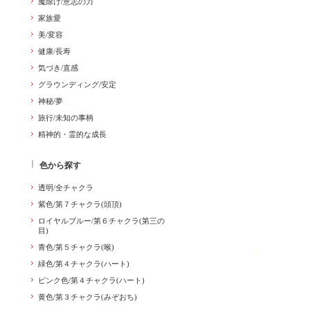
魔除け/意志の力
家族愛
美/変容
健康/長寿
気づき/直感
グラウンディング/安定
神秘/夢
旅行/未知の事柄
精神的・霊的な成長
色から探す
透明/全チャクラ
紫色/第７チャクラ(頭頂)
ロイヤルブルー/第６チャクラ(第三の
目)
青色/第５チャクラ(喉)
緑色/第４チャクラ(ハート)
ピンク色/第４チャクラ(ハート)
黄色/第３チャクラ(みぞおち)