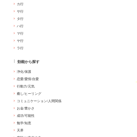
カ行
サ行
タ行
ハ行
マ行
ヤ行
ラ行
効能から探す
浄化/保護
恋愛/愛情/自愛
行動力/元気
癒し/ヒーリング
コミュニケーション/人間関係
お金/豊かさ
成功/可能性
勉学/知恵
天界