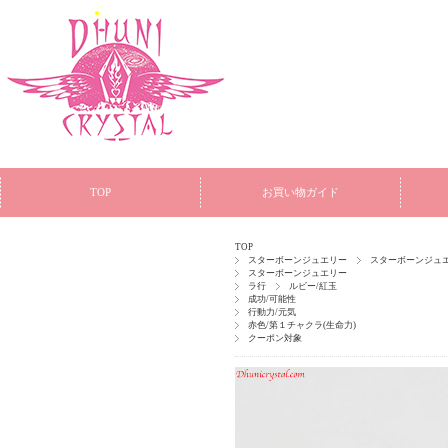
TOP
お買い物ガイド
TOP
スターボーンジュエリー
スターボーンジュエ
スターボーンジュエリー
ラ行
ルビー/紅玉
成功/可能性
行動力/元気
赤色/第１チャクラ(生命力)
クーポン対象