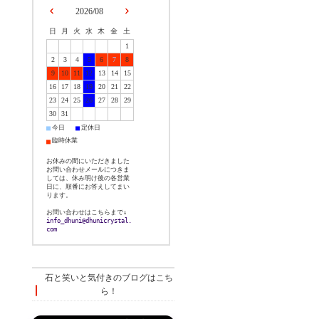
2026/08
日
月
火
水
木
金
土
1
2
3
4
5
6
7
8
9
10
11
12
13
14
15
16
17
18
19
20
21
22
23
24
25
26
27
28
29
30
31
■
■
今日
定休日
■
臨時休業
お休みの間にいただきました
お問い合わせメールにつきま
しては、休み明け後の各営業
日に、順番にお答えしてまい
ります。
お問い合わせはこちらまで↓
info_dhuni@dhunicrystal.
com
石と笑いと気付きのブログはこち
ら！