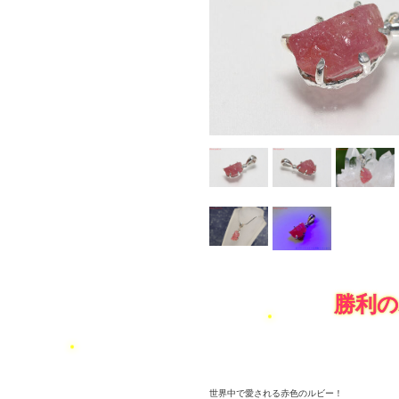
勝利
世界中で愛される赤色のルビー！