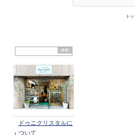
トッ
ドゥニクリスタルに
ついて