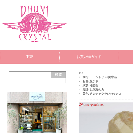
TOP
お買い物ガイド
TOP
サ行
シトリン/黄水晶
お金/豊かさ
成功/可能性
魔除け/意志の力
黄色/第３チャクラ(みぞおち)