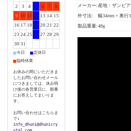
メーカー:
産地：ザンビア
2
3
4
5
6
7
8
9
10
11
12
13
14
15
外寸法:
幅34mm × 奥行3
16
17
18
19
20
21
22
製品重量:
48g
23
24
25
26
27
28
29
30
31
■
■
今日
定休日
■
臨時休業
お休みの間にいただきま
したお問い合わせメール
につきましては、休み明
け後の各営業日に、順番
にお答えしてまいりま
す。
お問い合わせはこちらま
で↓
info_dhuni@dhunicry
stal.com