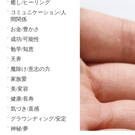
癒し/ヒーリング
コミュニケーション/人
間関係
お金/豊かさ
成功/可能性
勉学/知恵
天界
魔除け/意志の力
家族愛
美/変容
健康/長寿
気づき/直感
グラウンディング/安定
神秘/夢