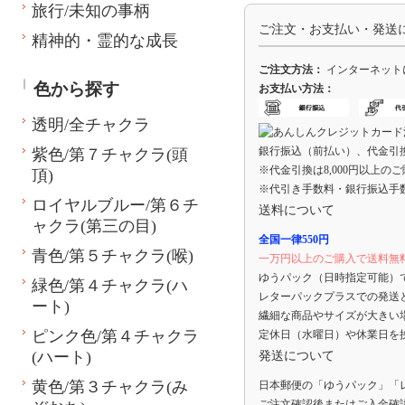
旅行/未知の事柄
ご注文・お支払い・発送
精神的・霊的な成長
ご注文方法：
インターネット
色から探す
お支払い方法：
透明/全チャクラ
銀行振込（前払い）、代金引
紫色/第７チャクラ(頭
※代金引換は8,000円以上の
頂)
※代引き手数料・銀行振込手
ロイヤルブルー/第６チ
送料について
ャクラ(第三の目)
全国一律550円
青色/第５チャクラ(喉)
一万円以上のご購入で送料無
ゆうパック（日時指定可能）
緑色/第４チャクラ(ハ
レターパックプラスでの発送
ート)
繊細な商品やサイズが大きい
ピンク色/第４チャクラ
定休日（水曜日）や休業日を
(ハート)
発送について
黄色/第３チャクラ(み
日本郵便の「ゆうパック」「
ご注文確認後またはご入金確