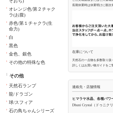
ぞおち)
長期休業時は休業明けに順次
オレンジ色/第２チャク
ラ(お腹)
赤色/第１チャクラ(生
命力)
白
黒色
在庫について
金色、銀色
天然石の一点物を多数取り扱
その他の特殊な色
詳しくは
お買い物ガイド
をご
その他
天然石ランプ
連絡先・店舗情報
龍/ドラゴン
ヒマラヤ水晶、各種パワ
球/スフィア
Dhuni Crystal（ドゥニ
石の鳥ちゃんシリーズ