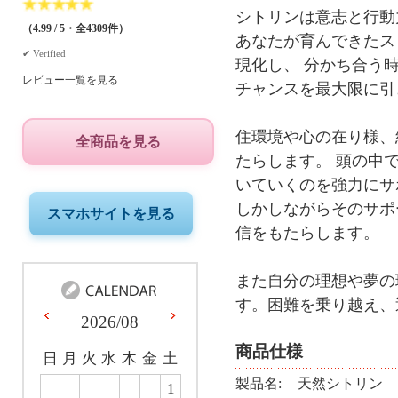
★
★
★
★
★
シトリンは意志と行動
（4.99 / 5・全4309件）
あなたが育んできたス
✔︎ Verified
現化し、 分かち合う
レビュー一覧を見る
チャンスを最大限に引
住環境や心の在り様、
全商品を見る
たらします。 頭の中
いていくのを強力にサ
しかしながらそのサポ
スマホサイトを見る
信をもたらします。
また自分の理想や夢の
す。困難を乗り越え、
2026/08
商品仕様
日
月
火
水
木
金
土
製品名:
天然シトリン
1