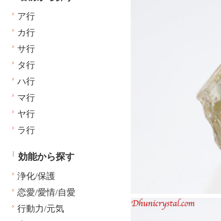
ア行
カ行
サ行
タ行
ハ行
マ行
ヤ行
ラ行
効能から探す
浄化/保護
恋愛/愛情/自愛
行動力/元気