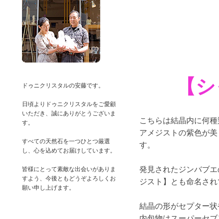
【シ
ドゥニクリスタルの安藤です。
日頃よりドゥニクリスタルをご愛顧
いただき、誠にありがとうございま
こちらは結晶内に何種
す。
アメジストの紫色が美
すべての天然石を一つひとつ厳選
す。
し、心を込めてお届けしています。
発見されたジンバブエ
皆様にとって素敵な出会いがありま
すよう、今後ともどうぞよろしくお
ジスト】とも命名され
結晶の形がセプター状
内包物はスーパーセブ