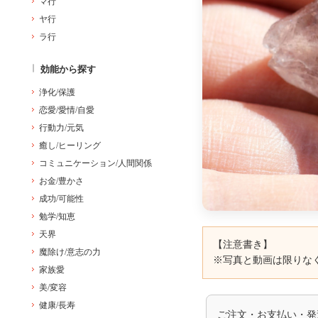
マ行
ヤ行
ラ行
効能から探す
浄化/保護
恋愛/愛情/自愛
行動力/元気
癒し/ヒーリング
コミュニケーション/人間関係
お金/豊かさ
成功/可能性
勉学/知恵
天界
【注意書き】
魔除け/意志の力
※写真と動画は限りな
家族愛
美/変容
健康/長寿
ご注文・お支払い・発