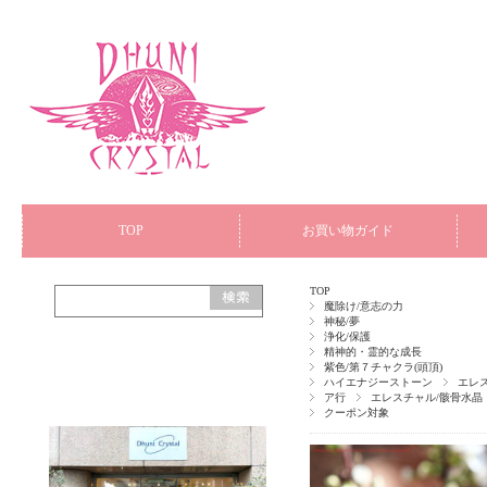
TOP
お買い物ガイド
TOP
魔除け/意志の力
神秘/夢
浄化/保護
精神的・霊的な成長
紫色/第７チャクラ(頭頂)
ハイエナジーストーン
エレ
ア行
エレスチャル/骸骨水晶
クーポン対象