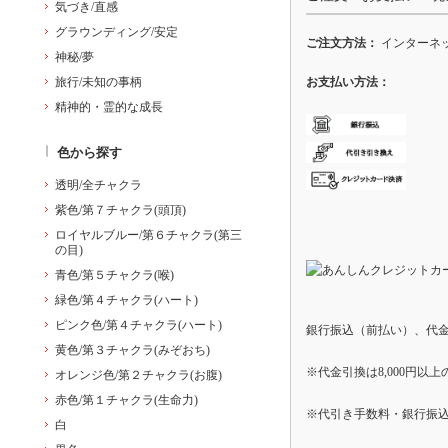
気づき/直感
グラウンディング/安定
ご注文方法：
インターネッ
神秘/夢
お支払い方法：
旅行/未知の事柄
精神的・霊的な成長
色から探す
透明/全チャクラ
紫色/第７チャクラ(頭頂)
ロイヤルブルー/第６チャクラ(第三
の目)
青色/第５チャクラ(喉)
緑色/第４チャクラ(ハート)
ピンク色/第４チャクラ(ハート)
銀行振込（前払い）、代
黄色/第３チャクラ(みぞおち)
※代金引換は8,000円以
オレンジ色/第２チャクラ(お腹)
赤色/第１チャクラ(生命力)
※代引き手数料・銀行振
白