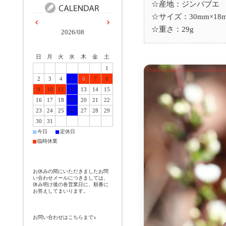
☆産地：ジンバブエ
☆サイズ：30mm×18m
☆重さ：29g
2026/08
日
月
火
水
木
金
土
1
2
3
4
5
6
7
8
9
10
11
12
13
14
15
16
17
18
19
20
21
22
23
24
25
26
27
28
29
30
31
■
■
今日
定休日
■
臨時休業
お休みの間にいただきましたお問
い合わせメールにつきましては、
休み明け後の各営業日に、順番に
お答えしてまいります。
お問い合わせはこちらまで↓