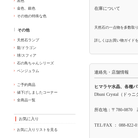
黒色
在庫について
金色、銀色
その他の特殊な色
天然石の一点物を多数取
その他
天然石ランプ
詳しくは
お買い物ガイド
龍/ドラゴン
球/スフィア
石の鳥ちゃんシリーズ
ペンジュラム
連絡先・店舗情報
ご予約商品
ヒマラヤ水晶、各種パ
値下げしましたコーナー
Dhuni Crystal（
全商品一覧
所在地：〒780-0870
お気に入り
TEL/FAX ： 088-822-0
お気に入りリストを見る