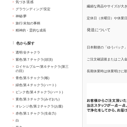
気づき/直感
繊細な商品やサイズが大
グラウンディング/安定
神秘/夢
旅行/未知の事柄
発送について
精神的・霊的な成長
色から探す
日本郵便の「ゆうパック
透明/全チャクラ
ご注文確認後またはご入金
紫色/第７チャクラ(頭頂)
ロイヤルブルー/第６チャクラ(第三
の目)
長期休業時は休業明けに
青色/第５チャクラ(喉)
緑色/第４チャクラ(ハート)
ピンク色/第４チャクラ(ハート)
黄色/第３チャクラ(みぞおち)
オレンジ色/第２チャクラ(お腹)
赤色/第１チャクラ(生命力)
白