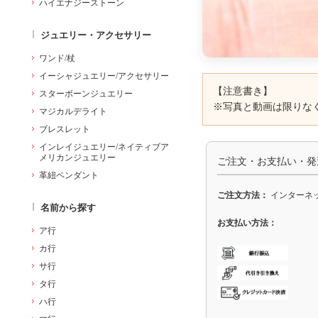
ハイエナジーストーン
ジュエリー・アクセサリー
ワンド/杖
イーシャジュエリー/アクセサリー
【注意書き】
スターボーンジュエリー
※写真と動画は限りな
マジカルデライト
ブレスレット
インレイジュエリー/ネイティブア
メリカンジュエリー
ご注文・お支払い・発
革紐ペンダント
ご注文方法：
インターネッ
名前から探す
お支払い方法：
ア行
カ行
サ行
タ行
ハ行