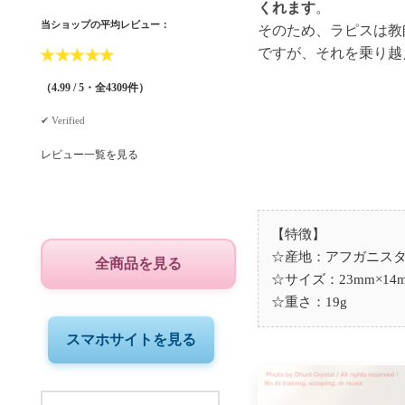
くれます
。
当ショップの平均レビュー：
そのため、ラピスは教
ですが、それを乗り越
★
★
★
★
★
（4.99 / 5・全4309件）
✔︎ Verified
レビュー一覧を見る
【特徴】
☆産地：アフガニス
全商品を見る
☆サイズ：23mm×14m
☆重さ：19g
スマホサイトを見る