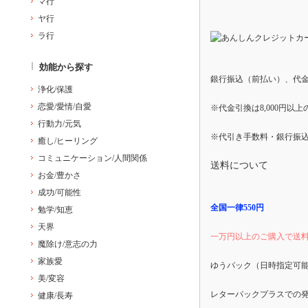
マ行
ヤ行
ラ行
効能から探す
銀行振込（前払い）、代
浄化/保護
恋愛/愛情/自愛
※代金引換は8,000円以
行動力/元気
※代引き手数料・銀行振
癒し/ヒーリング
コミュニケーション/人間関係
送料について
お金/豊かさ
成功/可能性
全国一律550円
勉学/知恵
天界
一万円以上のご購入で送
魔除け/意志の力
家族愛
ゆうパック（日時指定可
美/変容
レターパックプラスでの
健康/長寿