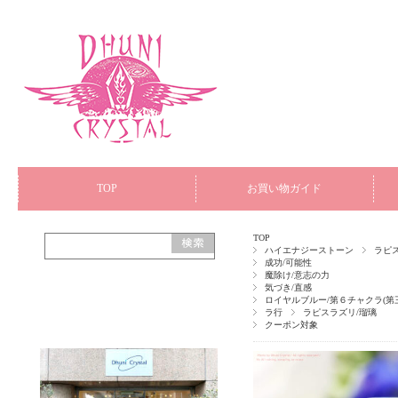
TOP
お買い物ガイド
TOP
ハイエナジーストーン
ラピ
成功/可能性
魔除け/意志の力
気づき/直感
ロイヤルブルー/第６チャクラ(第
ラ行
ラピスラズリ/瑠璃
クーポン対象