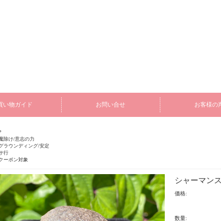
買い物ガイド
お問い合せ
お客様の
P
魔除け/意志の力
グラウンディング/安定
サ行
クーポン対象
シャーマンスト
価格:
数量: