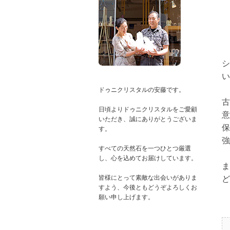
シ
い
ドゥニクリスタルの安藤です。
古
日頃よりドゥニクリスタルをご愛顧
意
いただき、誠にありがとうございま
保
す。
強
すべての天然石を一つひとつ厳選
し、心を込めてお届けしています。
ま
皆様にとって素敵な出会いがありま
ど
すよう、今後ともどうぞよろしくお