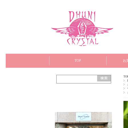
TOP
お
TO