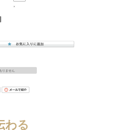
×
ありません
伝わる