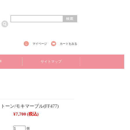
マイページ
カートをみる
声
サイトマップ
ーン/モキマーブル(FF477)
¥7,700
(税込)
個