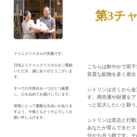
第3チ
ドゥニクリスタルの安藤です。
日頃よりドゥニクリスタルをご愛顧
こちらは鮮やかで若干
いただき、誠にありがとうございま
良質な鉱物を多く産出
す。
すべての天然石を一つひとつ厳選
シトリンは古くから金
し、心を込めてお届けしています。
す。商売運や財運をア
っと拡大したいと願う
皆様にとって素敵な出会いがありま
すよう、今後ともどうぞよろしくお
シトリンは意志と行動
あなたが育んできたス
分かち合う時です。そ