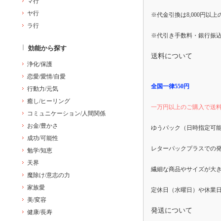
マ行
ヤ行
※代金引換は8,000円以
ラ行
※代引き手数料・銀行振
効能から探す
送料について
浄化/保護
恋愛/愛情/自愛
全国一律550円
行動力/元気
癒し/ヒーリング
一万円以上のご購入で送
コミュニケーション/人間関係
お金/豊かさ
ゆうパック（日時指定可
成功/可能性
レターパックプラスでの
勉学/知恵
天界
繊細な商品やサイズが大
魔除け/意志の力
家族愛
美/変容
発送について
健康/長寿