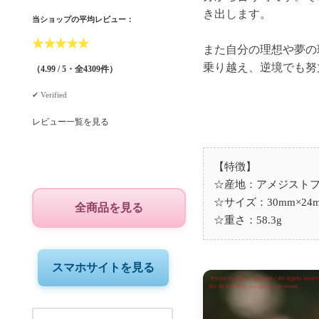
き出します。
当ショップの平均レビュー：
★
★
★
★
★
また自分の理想や夢の
（4.99 / 5・全4309件）
✔︎ Verified
レビュー一覧を見る
【特徴】
☆産地：アメジストフ
☆サイズ：30mm×24m
全商品を見る
☆重さ：58.3g
スマホサイトを見る