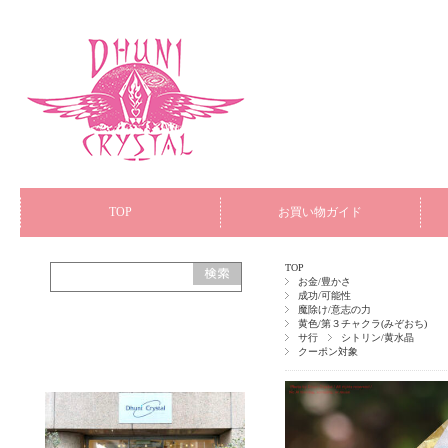
TOP
お買い物ガイド
TOP
お金/豊かさ
成功/可能性
魔除け/意志の力
黄色/第３チャクラ(みぞおち)
サ行
シトリン/黄水晶
クーポン対象