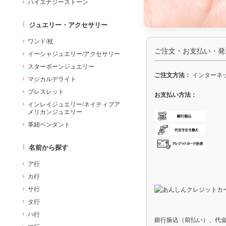
ハイエナジーストーン
ジュエリー・アクセサリー
ワンド/杖
ご注文・お支払い・発
イーシャジュエリー/アクセサリー
スターボーンジュエリー
ご注文方法：
インターネッ
マジカルデライト
ブレスレット
お支払い方法：
インレイジュエリー/ネイティブア
メリカンジュエリー
革紐ペンダント
名前から探す
ア行
カ行
サ行
タ行
ハ行
銀行振込（前払い）、代