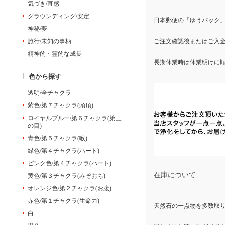
気づき/直感
グラウンディング/安定
日本郵便の「ゆうパック
神秘/夢
旅行/未知の事柄
ご注文確認後またはご入金
精神的・霊的な成長
長期休業時は休業明けに
色から探す
透明/全チャクラ
紫色/第７チャクラ(頭頂)
ロイヤルブルー/第６チャクラ(第三
の目)
青色/第５チャクラ(喉)
緑色/第４チャクラ(ハート)
ピンク色/第４チャクラ(ハート)
在庫について
黄色/第３チャクラ(みぞおち)
オレンジ色/第２チャクラ(お腹)
赤色/第１チャクラ(生命力)
天然石の一点物を多数取
白