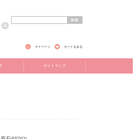
マイページ
カートをみる
声
サイトマップ
石(FF502)