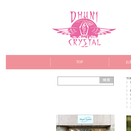
TOP
お
TO