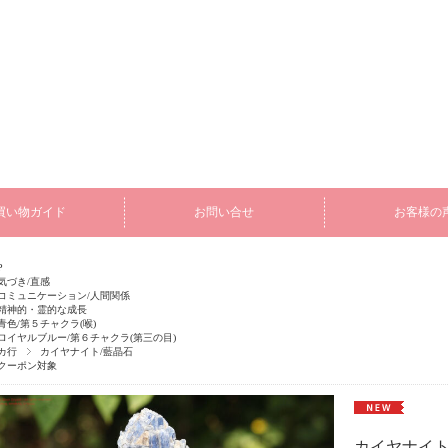
買い物ガイド
お問い合せ
お客様の
P
気づき/直感
コミュニケーション/人間関係
精神的・霊的な成長
青色/第５チャクラ(喉)
ロイヤルブルー/第６チャクラ(第三の目)
カ行
カイヤナイト/藍晶石
クーポン対象
カイヤナイト原