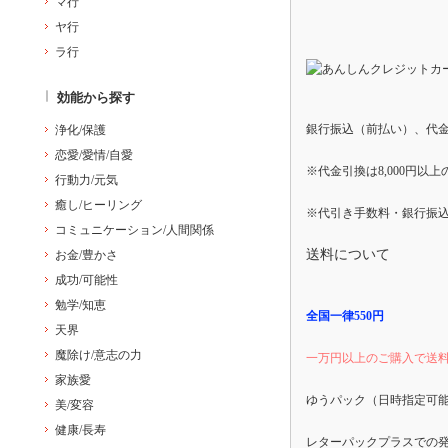
マ行
ヤ行
ラ行
効能から探す
銀行振込（前払い）、代
浄化/保護
恋愛/愛情/自愛
※代金引換は8,000円以
行動力/元気
癒し/ヒーリング
※代引き手数料・銀行振
コミュニケーション/人間関係
送料について
お金/豊かさ
成功/可能性
勉学/知恵
全国一律550円
天界
魔除け/意志の力
一万円以上のご購入で送
家族愛
ゆうパック（日時指定可
美/変容
健康/長寿
レターパックプラスでの