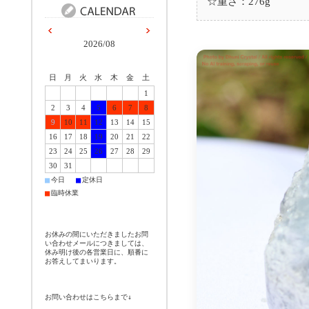
☆重さ：276g
2026/08
日
月
火
水
木
金
土
1
2
3
4
5
6
7
8
9
10
11
12
13
14
15
16
17
18
19
20
21
22
23
24
25
26
27
28
29
30
31
■
■
今日
定休日
■
臨時休業
お休みの間にいただきましたお問
い合わせメールにつきましては、
休み明け後の各営業日に、順番に
お答えしてまいります。
お問い合わせはこちらまで↓