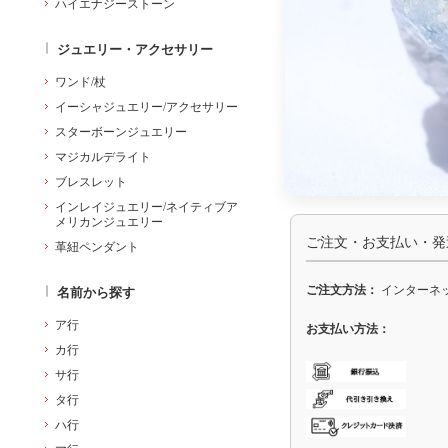
ハイエナジーストーン
ジュエリー・アクセサリー
ワンド/杖
イーシャジュエリー/アクセサリー
スターボーンジュエリー
マジカルデライト
ブレスレット
インレイジュエリー/ネイティブア
メリカンジュエリー
ご注文・お支払い・発
革紐ペンダント
ご注文方法：
インターネッ
名前から探す
ア行
お支払い方法：
カ行
サ行
タ行
ハ行