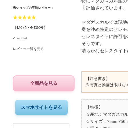
特にマダガスカル産の
く評価されています。
当ショップの平均レビュー：
★
★
★
★
★
マダガスカルでは現地
（4.99 / 5・全4309件）
身を浄め特定のセレモ
セレスタイトに許可を
✔︎ Verified
そうです。
レビュー一覧を見る
【注意書き】
全商品を見る
※写真と動画は限りな
【特徴】
スマホサイトを見る
☆産地：マダガスカ
☆サイズ：75mm×50m