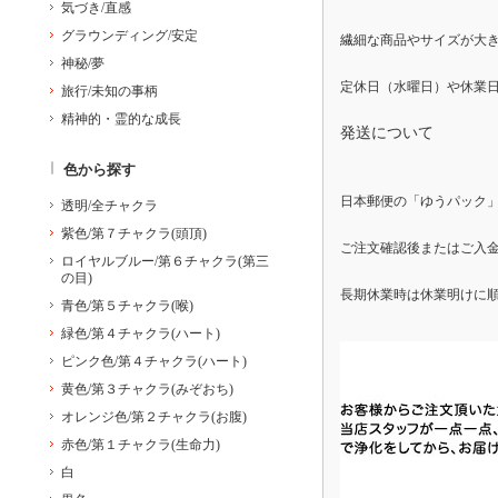
気づき/直感
グラウンディング/安定
繊細な商品やサイズが大
神秘/夢
旅行/未知の事柄
精神的・霊的な成長
発送について
色から探す
日本郵便の「ゆうパック
透明/全チャクラ
紫色/第７チャクラ(頭頂)
ご注文確認後またはご入金
ロイヤルブルー/第６チャクラ(第三
の目)
長期休業時は休業明けに
青色/第５チャクラ(喉)
緑色/第４チャクラ(ハート)
ピンク色/第４チャクラ(ハート)
黄色/第３チャクラ(みぞおち)
オレンジ色/第２チャクラ(お腹)
赤色/第１チャクラ(生命力)
白