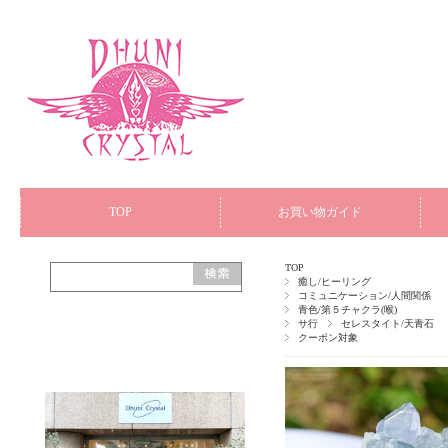
TOP
お買い物ガイド
TOP
癒し/ヒーリング
コミュニケーション/人間関係
青色/第５チャクラ(喉)
サ行
セレスタイト/天青石
クーポン対象