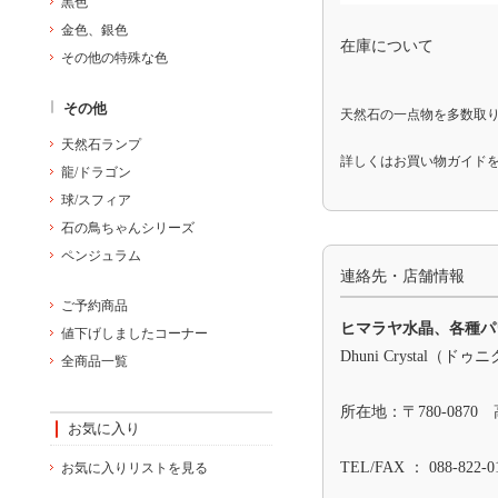
黒色
金色、銀色
在庫について
その他の特殊な色
その他
天然石の一点物を多数取
天然石ランプ
詳しくは
お買い物ガイド
龍/ドラゴン
球/スフィア
石の鳥ちゃんシリーズ
ペンジュラム
連絡先・店舗情報
ご予約商品
ヒマラヤ水晶、各種パ
値下げしましたコーナー
Dhuni Crystal（
全商品一覧
所在地：〒780-0870
お気に入り
TEL/FAX ： 088-822-0
お気に入りリストを見る