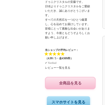
ドゥニクリスタルの安藤です。
日頃よりドゥニクリスタルをご愛顧
いただき、誠にありがとうございま
す。
すべての天然石を一つひとつ厳選
し、心を込めてお届けしています。
皆様にとって素敵な出会いがありま
すよう、今後ともどうぞよろしくお
願い申し上げます。
当ショップの平均レビュー：
★
★
★
★
★
（4.99 / 5・全4309件）
✔︎ Verified
レビュー一覧を見る
全商品を見る
スマホサイトを見る