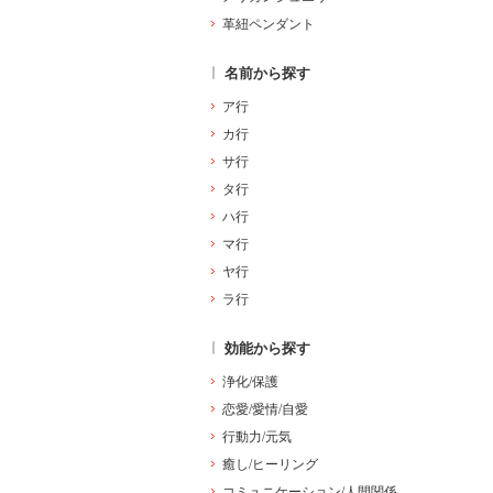
革紐ペンダント
名前から探す
ア行
カ行
サ行
タ行
ハ行
マ行
ヤ行
ラ行
効能から探す
浄化/保護
恋愛/愛情/自愛
行動力/元気
癒し/ヒーリング
コミュニケーション/人間関係