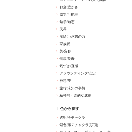
お金/豊かさ
成功/可能性
勉学/知恵
天界
魔除け/意志の力
家族愛
美/変容
健康/長寿
気づき/直感
グラウンディング/安定
神秘/夢
旅行/未知の事柄
精神的・霊的な成長
色から探す
透明/全チャクラ
紫色/第７チャクラ(頭頂)