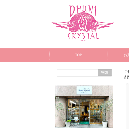
TOP
お
ご
削