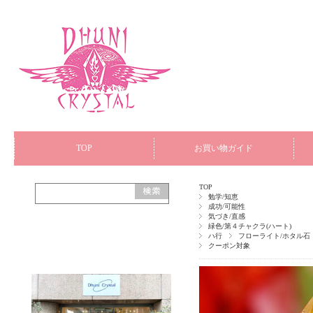
TOP
お買い物ガイド
TOP
勉学/知恵
成功/可能性
気づき/直感
緑色/第４チャクラ(ハート)
ハ行
フローライト/ホタル石
クーポン対象