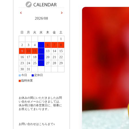
2026/08
日
月
火
水
木
金
土
1
2
3
4
5
6
7
8
9
10
11
12
13
14
15
16
17
18
19
20
21
22
23
24
25
26
27
28
29
30
31
■
■
今日
定休日
■
臨時休業
お休みの間にいただきましたお問
い合わせメールにつきましては、
休み明け後の各営業日に、順番に
お答えしてまいります。
お問い合わせはこちらまで↓