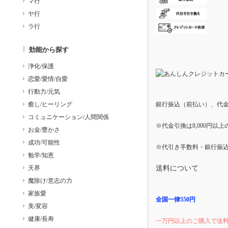
マ行
ヤ行
ラ行
効能から探す
浄化/保護
恋愛/愛情/自愛
行動力/元気
癒し/ヒーリング
銀行振込（前払い）、代
コミュニケーション/人間関係
※代金引換は8,000円以
お金/豊かさ
成功/可能性
※代引き手数料・銀行振
勉学/知恵
天界
送料について
魔除け/意志の力
家族愛
全国一律550円
美/変容
健康/長寿
一万円以上のご購入で送