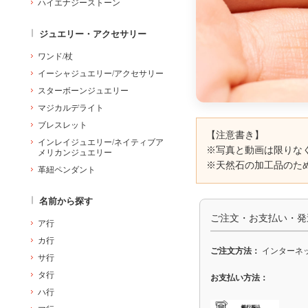
ハイエナジーストーン
ジュエリー・アクセサリー
ワンド/杖
イーシャジュエリー/アクセサリー
スターボーンジュエリー
マジカルデライト
ブレスレット
【注意書き】
インレイジュエリー/ネイティブア
※写真と動画は限りな
メリカンジュエリー
※天然石の加工品のた
革紐ペンダント
名前から探す
ご注文・お支払い・発
ア行
カ行
ご注文方法：
インターネッ
サ行
タ行
お支払い方法：
ハ行