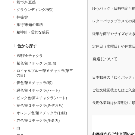
気づき/直感
ゆうパック（日時指定可
グラウンディング/安定
神秘/夢
レターパックプラスでの
旅行/未知の事柄
精神的・霊的な成長
繊細な商品やサイズが大
色から探す
透明/全チャクラ
発送について
紫色/第７チャクラ(頭頂)
ロイヤルブルー/第６チャクラ(第三
の目)
日本郵便の「ゆうパック
青色/第５チャクラ(喉)
ご注文確認後またはご入金
緑色/第４チャクラ(ハート)
ピンク色/第４チャクラ(ハート)
長期休業時は休業明けに
黄色/第３チャクラ(みぞおち)
オレンジ色/第２チャクラ(お腹)
赤色/第１チャクラ(生命力)
白