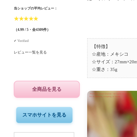
当ショップの平均レビュー：
★
★
★
★
★
（4.99 / 5・全4309件）
✔︎ Verified
【特徴】
レビュー一覧を見る
☆産地：メキシコ
☆サイズ：27mm×20m
☆重さ：35g
全商品を見る
スマホサイトを見る