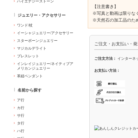
ハイエナジーストーン
【注意書き】
※写真と動画は限りな
ジュエリー・アクセサリー
※天然石の加工品のた
ワンド/杖
イーシャジュエリー/アクセサリー
スターボーンジュエリー
ご注文・お支払い・発
マジカルデライト
ブレスレット
ご注文方法：
インターネッ
インレイジュエリー/ネイティブア
メリカンジュエリー
お支払い方法：
革紐ペンダント
名前から探す
ア行
カ行
サ行
タ行
ハ行