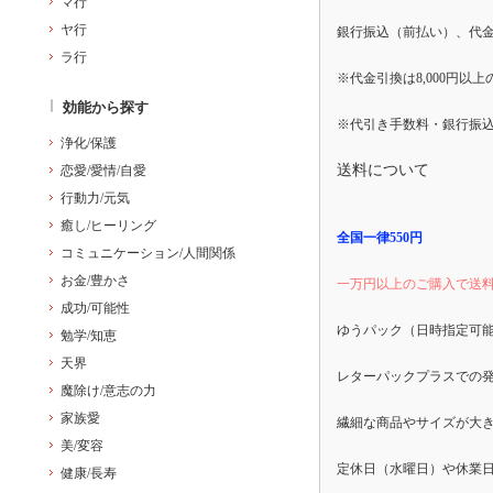
マ行
ヤ行
銀行振込（前払い）、代
ラ行
※代金引換は8,000円以
効能から探す
※代引き手数料・銀行振
浄化/保護
送料について
恋愛/愛情/自愛
行動力/元気
癒し/ヒーリング
全国一律550円
コミュニケーション/人間関係
お金/豊かさ
一万円以上のご購入で送
成功/可能性
ゆうパック（日時指定可
勉学/知恵
天界
レターパックプラスでの
魔除け/意志の力
家族愛
繊細な商品やサイズが大
美/変容
健康/長寿