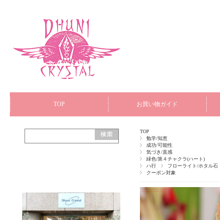
TOP
お買い物ガイド
TOP
勉学/知恵
成功/可能性
気づき/直感
緑色/第４チャクラ(ハート)
ハ行
フローライト/ホタル石
クーポン対象