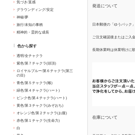
気づき/直感
発送について
グラウンディング/安定
神秘/夢
日本郵便の「ゆうパック
旅行/未知の事柄
精神的・霊的な成長
ご注文確認後またはご入金
色から探す
長期休業時は休業明けに
透明/全チャクラ
紫色/第７チャクラ(頭頂)
ロイヤルブルー/第６チャクラ(第三
の目)
青色/第５チャクラ(喉)
緑色/第４チャクラ(ハート)
ピンク色/第４チャクラ(ハート)
黄色/第３チャクラ(みぞおち)
オレンジ色/第２チャクラ(お腹)
在庫について
赤色/第１チャクラ(生命力)
白