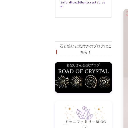
info_dhuni@dhunicrystal.co
m
石と笑いと気付きのブログはこ
ちら！