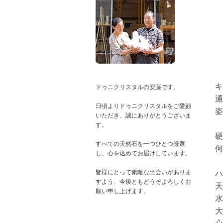
キ
ドゥニクリスタルの安藤です。
通
日頃よりドゥニクリスタルをご愛顧
姿
いただき、誠にありがとうございま
す。
硬
すべての天然石を一つひとつ厳選
何
し、心を込めてお届けしています。
皆様にとって素敵な出会いがありま
ハ
すよう、今後ともどうぞよろしくお
天
水
大