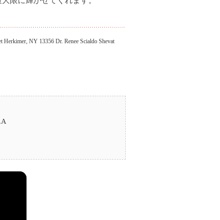
imer, NY 13356 Dr. Renee Scialdo Shevat
.A