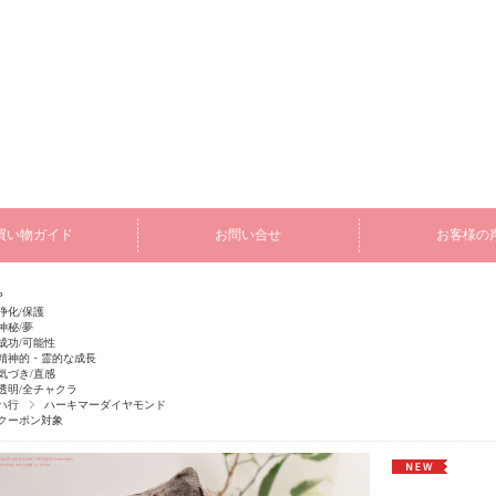
買い物ガイド
お問い合せ
お客様の
P
浄化/保護
神秘/夢
成功/可能性
精神的・霊的な成長
気づき/直感
透明/全チャクラ
ハ行
ハーキマーダイヤモンド
クーポン対象