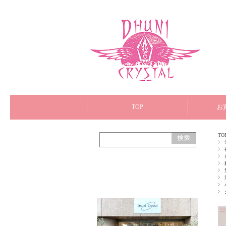
TOP
お
TO