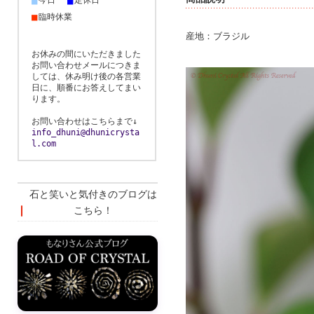
■
■
今日
定休日
■
臨時休業
産地：ブラジル
お休みの間にいただきました
お問い合わせメールにつきま
しては、休み明け後の各営業
日に、順番にお答えしてまい
ります。
お問い合わせはこちらまで↓
info_dhuni@dhunicrysta
l.com
石と笑いと気付きのブログは
こちら！