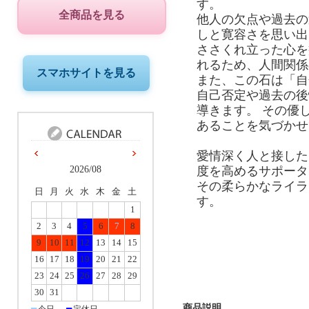
す。
全商品を見る
他人の欠点や過去の
しと寛容さを思い出
ささくれ立った心を
れるため、人間関係
スマホサイトを見る
また、この石は「自
自己否定や過去の後
導きます。 その優
あることを気づかせ
愛情深く人と接した
2026/08
度を高めるサポータ
その柔らかなライラ
日
月
火
水
木
金
土
す。
1
2
3
4
5
6
7
8
9
10
11
12
13
14
15
16
17
18
19
20
21
22
23
24
25
26
27
28
29
30
31
商品説明