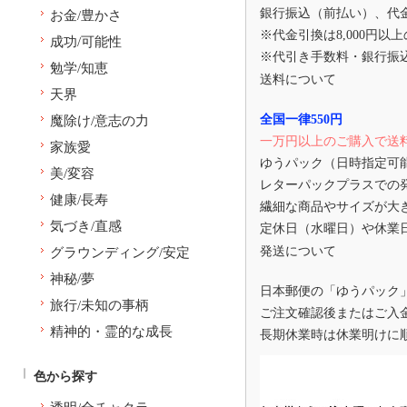
銀行振込（前払い）、代
お金/豊かさ
※代金引換は8,000円以
成功/可能性
※代引き手数料・銀行振
勉学/知恵
送料について
天界
全国一律550円
魔除け/意志の力
一万円以上のご購入で送
家族愛
ゆうパック（日時指定可
美/変容
レターパックプラスでの
健康/長寿
繊細な商品やサイズが大
気づき/直感
定休日（水曜日）や休業
発送について
グラウンディング/安定
神秘/夢
日本郵便の「ゆうパック
旅行/未知の事柄
ご注文確認後またはご入
精神的・霊的な成長
長期休業時は休業明けに
色から探す