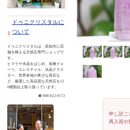
ドゥニクリスタルに
ついて
ドゥニクリスタルは、高知市に店
舗を構える天然石専門ショップで
す。
ヒマラヤ水晶をはじめ、各種クォ
ーツ、エレスチャル、水晶クラス
ター、世界各地の希少な原石な
ど、厳選した高品質な天然石を12
0種類以上取り扱っています。
☎ 088-822-0172
申し訳ご
再入荷や