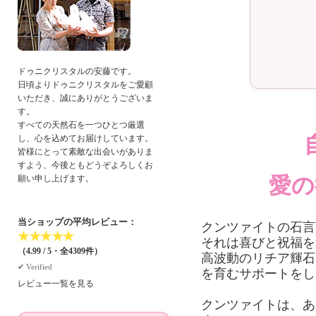
ドゥニクリスタルの安藤です。
日頃よりドゥニクリスタルをご愛顧
いただき、誠にありがとうございま
す。
すべての天然石を一つひとつ厳選
し、心を込めてお届けしています。
皆様にとって素敵な出会いがありま
すよう、今後ともどうぞよろしくお
愛の
願い申し上げます。
当ショップの平均レビュー：
クンツァイトの石言
★
★
★
★
★
それは喜びと祝福を
（4.99 / 5・全4309件）
高波動のリチア輝石
✔︎ Verified
を育むサポートをし
レビュー一覧を見る
クンツァイトは、あ