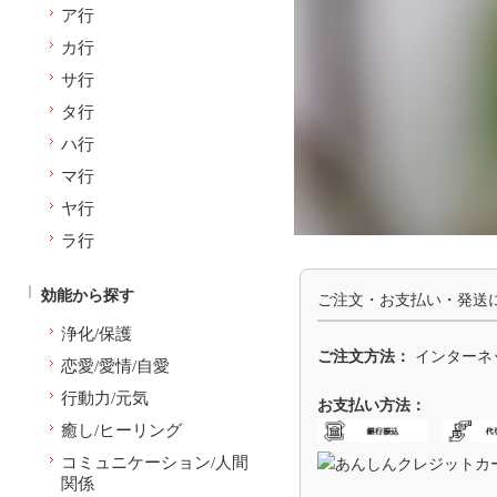
ア行
カ行
サ行
タ行
ハ行
マ行
ヤ行
ラ行
効能から探す
ご注文・お支払い・発送
浄化/保護
ご注文方法：
インターネ
恋愛/愛情/自愛
行動力/元気
お支払い方法：
癒し/ヒーリング
コミュニケーション/人間
関係