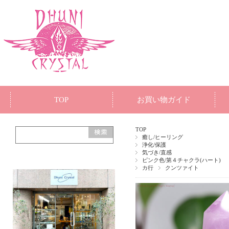
TOP
お買い物ガイド
TOP
癒し/ヒーリング
浄化/保護
気づき/直感
ピンク色/第４チャクラ(ハート)
カ行
クンツァイト