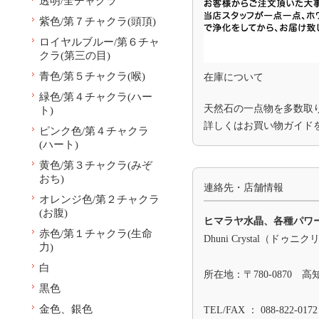
透明/全チャクラ
紫色/第７チャクラ(頭頂)
ロイヤルブルー/第６チャ
クラ(第三の目)
青色/第５チャクラ(喉)
在庫について
緑色/第４チャクラ(ハー
天然石の一点物を多数取
ト)
詳しくは
お買い物ガイド
ピンク色/第４チャクラ
(ハート)
黄色/第３チャクラ(みぞ
おち)
連絡先・店舗情報
オレンジ色/第２チャクラ
(お腹)
ヒマラヤ水晶、各種パワ
赤色/第１チャクラ(生命
Dhuni Crystal（ドゥニ
力)
白
所在地：〒780-0870 
黒色
金色、銀色
TEL/FAX ： 088-822-0172