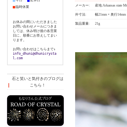
■
■
今日
定休日
メーカー:
産地:Arkansas sta
■
臨時休業
外寸法:
幅21mm × 奥行14mm
お休みの間にいただきました
製品重量:
21g
お問い合わせメールにつきま
しては、休み明け後の各営業
日に、順番にお答えしてまい
ります。
お問い合わせはこちらまで↓
info_dhuni@dhunicrysta
l.com
石と笑いと気付きのブログは
こちら！