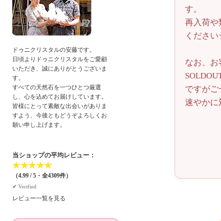
す。
再入荷や
ください
ドゥニクリスタルの安藤です。
日頃よりドゥニクリスタルをご愛顧
なお、お
いただき、誠にありがとうございま
SOLD
す。
すべての天然石を一つひとつ厳選
ですがご
し、心を込めてお届けしています。
速やかに
皆様にとって素敵な出会いがありま
すよう、今後ともどうぞよろしくお
願い申し上げます。
当ショップの平均レビュー：
★
★
★
★
★
（4.99 / 5・全4309件）
✔︎ Verified
レビュー一覧を見る