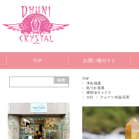
TOP
お買い物ガイド
TOP
浄化/保護
気づき/直感
透明/全チャクラ
カ行
クォーツ/水晶/石英