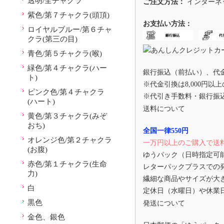
透明/全チャクラ
ご注文方法：
インターネ
紫色/第７チャクラ(頭頂)
お支払い方法：
ロイヤルブルー/第６チャ
クラ(第三の目)
青色/第５チャクラ(喉)
緑色/第４チャクラ(ハー
銀行振込（前払い）、代
ト)
※代金引換は8,000円以
ピンク色/第４チャクラ
※代引き手数料・銀行振
(ハート)
送料について
黄色/第３チャクラ(みぞ
おち)
全国一律550円
オレンジ色/第２チャクラ
一万円以上のご購入で送
(お腹)
ゆうパック（日時指定可
赤色/第１チャクラ(生命
レターパックプラスでの
力)
繊細な商品やサイズが大
白
定休日（水曜日）や休業
黒色
発送について
金色、銀色