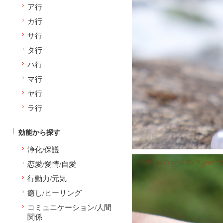
ア行
カ行
サ行
タ行
ハ行
マ行
ヤ行
ラ行
効能から探す
浄化/保護
恋愛/愛情/自愛
行動力/元気
癒し/ヒーリング
コミュニケーション/人間
関係