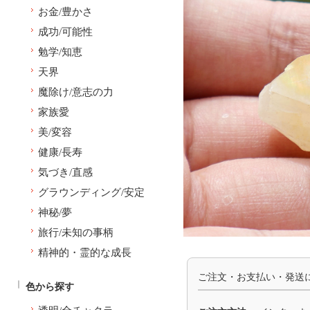
お金/豊かさ
成功/可能性
勉学/知恵
天界
魔除け/意志の力
家族愛
美/変容
健康/長寿
気づき/直感
グラウンディング/安定
神秘/夢
旅行/未知の事柄
精神的・霊的な成長
ご注文・お支払い・発送
色から探す