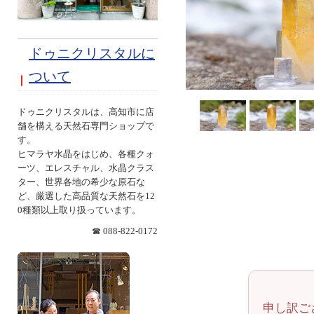
ドゥニクリスタルに
ついて
ドゥニクリスタルは、高知市に店
舗を構える天然石専門ショップで
す。
ヒマラヤ水晶をはじめ、各種クォ
ーツ、エレスチャル、水晶クラス
ター、世界各地の希少な原石な
ど、厳選した高品質な天然石を12
0種類以上取り扱っています。
☎ 088-822-0172
申し訳ご