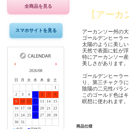
全商品を見る
【アーカ
スマホサイトを見る
アーカンソー州の大
ゴールデンヒーラー
太陽のように美しい
天然で表面に虹が浮
特にアーカンソー産
美しさがあります。
2026/08
ゴールデンヒーラー
日
月
火
水
木
金
土
り、第三チャクラに
1
陰陽の二元性バラン
このゴールド色はキ
2
3
4
5
6
7
8
瞑想に使われます。
9
10
11
12
13
14
15
16
17
18
19
20
21
22
23
24
25
26
27
28
29
30
31
商品仕様