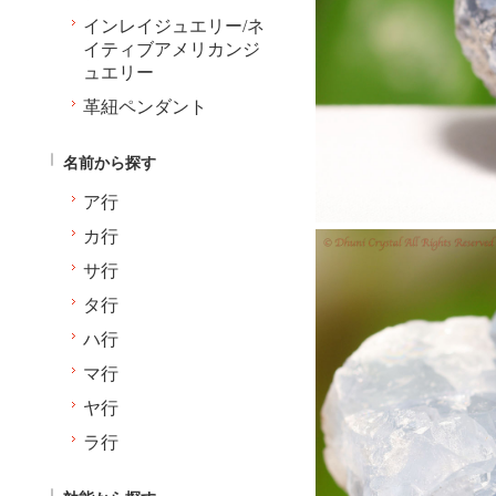
インレイジュエリー/ネ
イティブアメリカンジ
ュエリー
革紐ペンダント
名前から探す
ア行
カ行
サ行
タ行
ハ行
マ行
ヤ行
ラ行