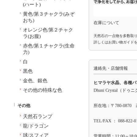
(ハート)
黄色/第３チャクラ(みぞ
おち)
在庫について
オレンジ色/第２チャク
ラ(お腹)
天然石の一点物を多数取
詳しくは
お買い物ガイド
赤色/第１チャクラ(生命
力)
白
連絡先・店舗情報
黒色
金色、銀色
ヒマラヤ水晶、各種パ
その他の特殊な色
Dhuni Crystal（
その他
所在地：〒780-0870
天然石ランプ
TEL/FAX ： 088-822-0
龍/ドラゴン
球/スフィア
営業時間：11:00～18:0