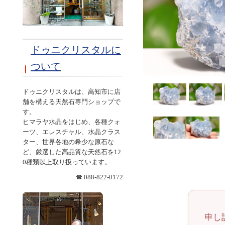
ドゥニクリスタルに
ついて
ドゥニクリスタルは、高知市に店
舗を構える天然石専門ショップで
す。
ヒマラヤ水晶をはじめ、各種クォ
ーツ、エレスチャル、水晶クラス
ター、世界各地の希少な原石な
ど、厳選した高品質な天然石を12
0種類以上取り扱っています。
☎ 088-822-0172
申し