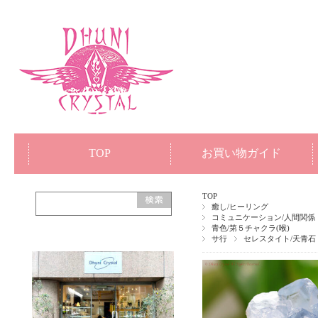
TOP
お買い物ガイド
TOP
癒し/ヒーリング
コミュニケーション/人間関係
青色/第５チャクラ(喉)
サ行
セレスタイト/天青石