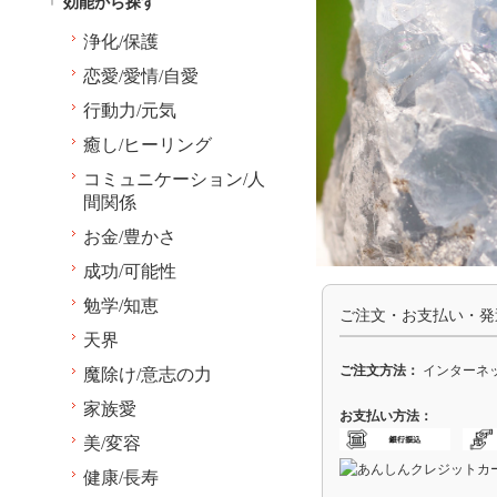
効能から探す
浄化/保護
恋愛/愛情/自愛
行動力/元気
癒し/ヒーリング
コミュニケーション/人
間関係
お金/豊かさ
成功/可能性
勉学/知恵
ご注文・お支払い・発
天界
ご注文方法：
インターネッ
魔除け/意志の力
家族愛
お支払い方法：
美/変容
健康/長寿