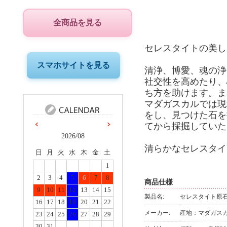
全商品を見る
セレスタイトの美し
スマホサイトを見る
清浄、博愛、魂の浄
社交性を高めたり、
ち方を助けます。ま
マダガスカルでは現
をし、見つけた石を
てから採掘していた
2026/08
清らかなセレスタイ
日
月
火
水
木
金
土
1
2
3
4
5
6
7
8
商品仕様
9
10
11
12
13
14
15
製品名:
セレスタイト原
16
17
18
19
20
21
22
メーカー:
産地：マダガス
23
24
25
26
27
28
29
30
31