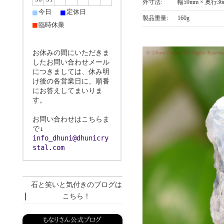
外寸法:
幅59mm × 奥行36
■
■
今日
定休日
製品重量:
160g
■
臨時休業
お休みの間にいただきま
したお問い合わせメール
につきましては、休み明
け後の各営業日に、順番
にお答えしてまいりま
す。
お問い合わせはこちらま
で↓
info_dhuni@dhunicry
stal.com
石と笑いと気付きのブログは
こちら！