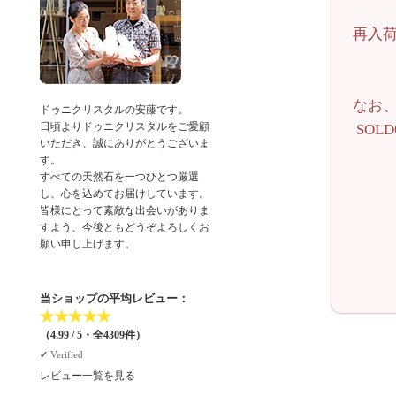
再入
なお
ドゥニクリスタルの安藤です。
日頃よりドゥニクリスタルをご愛顧
SO
いただき、誠にありがとうございま
す。
すべての天然石を一つひとつ厳選
し、心を込めてお届けしています。
皆様にとって素敵な出会いがありま
すよう、今後ともどうぞよろしくお
願い申し上げます。
当ショップの平均レビュー：
★
★
★
★
★
（4.99 / 5・全4309件）
✔︎ Verified
レビュー一覧を見る