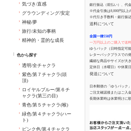
気づき/直感
銀行振込（前払い）、代
※代金引換は8,000円以
グラウンディング/安定
※代引き手数料・銀行振
神秘/夢
送料について
旅行/未知の事柄
全国一律550円
精神的・霊的な成長
一万円以上のご購入で送
ゆうパック（日時指定可
色から探す
レターパックプラスでの
繊細な商品やサイズが大
透明/全チャクラ
定休日（水曜日）や休業
発送について
紫色/第７チャクラ(頭
頂)
日本郵便の「ゆうパック
ロイヤルブルー/第６チ
ご注文確認後またはご入金
ャクラ(第三の目)
長期休業時は休業明けに
青色/第５チャクラ(喉)
緑色/第４チャクラ(ハー
ト)
ピンク色/第４チャクラ