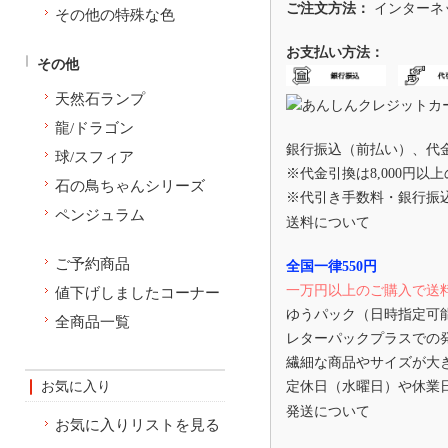
ご注文方法：
インターネ
その他の特殊な色
お支払い方法：
その他
天然石ランプ
龍/ドラゴン
銀行振込（前払い）、代
球/スフィア
※代金引換は8,000円以
石の鳥ちゃんシリーズ
※代引き手数料・銀行振
ペンジュラム
送料について
ご予約商品
全国一律550円
一万円以上のご購入で送
値下げしましたコーナー
ゆうパック（日時指定可
全商品一覧
レターパックプラスでの
繊細な商品やサイズが大
お気に入り
定休日（水曜日）や休業
発送について
お気に入りリストを見る