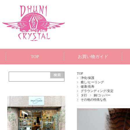
TOP
お買い物ガイド
TOP
浄化/保護
癒し/ヒーリング
健康/長寿
グラウンディング/安定
タ行
銅/コッパー
その他の特殊な色