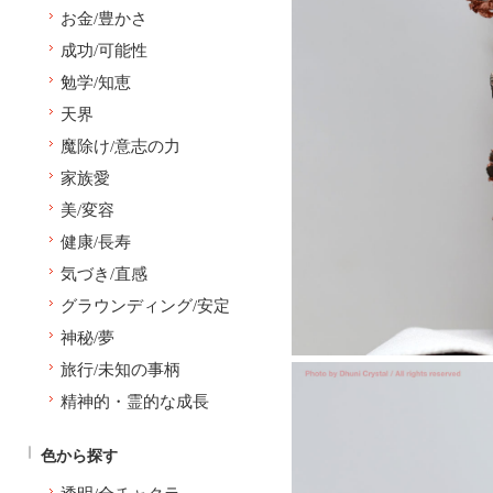
お金/豊かさ
成功/可能性
勉学/知恵
天界
魔除け/意志の力
家族愛
美/変容
健康/長寿
気づき/直感
グラウンディング/安定
神秘/夢
旅行/未知の事柄
精神的・霊的な成長
色から探す