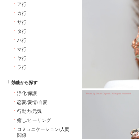
ア行
カ行
サ行
タ行
ハ行
マ行
ヤ行
ラ行
効能から探す
浄化/保護
恋愛/愛情/自愛
行動力/元気
癒し/ヒーリング
コミュニケーション/人間
関係