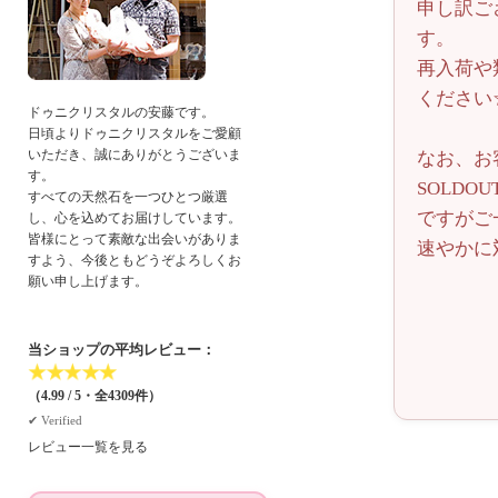
申し訳ご
す。
再入荷や
ください
ドゥニクリスタルの安藤です。
日頃よりドゥニクリスタルをご愛顧
いただき、誠にありがとうございま
なお、お
す。
SOLD
すべての天然石を一つひとつ厳選
ですがご
し、心を込めてお届けしています。
皆様にとって素敵な出会いがありま
速やかに
すよう、今後ともどうぞよろしくお
願い申し上げます。
当ショップの平均レビュー：
★
★
★
★
★
（4.99 / 5・全4309件）
✔︎ Verified
レビュー一覧を見る