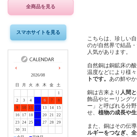
全商品を見る
スマホサイトを見る
こちらは、珍しい自
のが自然界で結晶・
人気があります。
自然銅は銅鉱床の酸
温度などにより様々
2026/08
トです。
あの鮮やか
日
月
火
水
木
金
土
銅は古来より
人間と
1
飾品やヒーリングツ
2
3
4
5
6
7
8
ー」と呼ばれる分野
9
10
11
12
13
14
15
せ、
植物の成長や生
16
17
18
19
20
21
22
23
24
25
26
27
28
29
また、銅はその伝導
30
31
ルギーをつなぎ、全