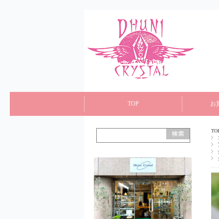
TOP
お
TO