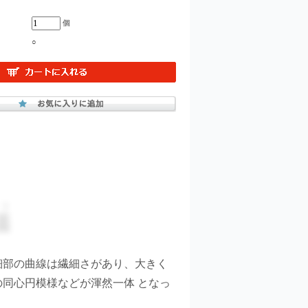
個
○
ト
瑙
細部の曲線は繊細さがあり、大きく
の同心円模様などが渾然一体 となっ