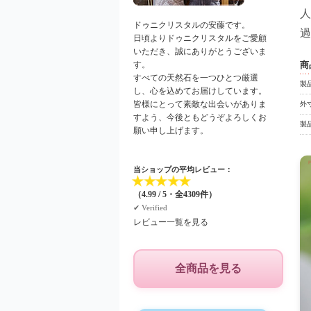
人
ドゥニクリスタルの安藤です。
過
日頃よりドゥニクリスタルをご愛顧
いただき、誠にありがとうございま
す。
商
すべての天然石を一つひとつ厳選
製
し、心を込めてお届けしています。
皆様にとって素敵な出会いがありま
外
すよう、今後ともどうぞよろしくお
製
願い申し上げます。
当ショップの平均レビュー：
★
★
★
★
★
（4.99 / 5・全4309件）
✔︎ Verified
レビュー一覧を見る
全商品を見る