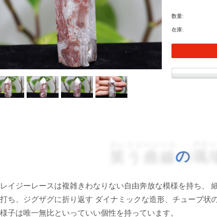
数量:
在庫:
クレイジーレース
アゲー
笑う曲線
の
瑪
レイジーレースは複雑きわなりない自由奔放な模様を持ち、 
打ち、ジグザグに折り返す ダイナミックな造形、チューブ状
様子は唯一無比といっていい個性を持っています。