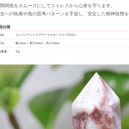
間関係をスムーズにしてストレスから心身を守ります。
去への執着や負の思考パターンを手放し、安定した精神状態を
品仕様
品名:
クレイジーレースアゲートのオベリスク(T352)
寸法:
幅22mm × 奥行20mm × 高さ59mm
品重量:
42g