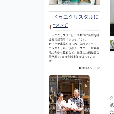
ドゥニクリスタルに
ついて
ドゥニクリスタルは、高知市に店舗を構
える天然石専門ショップです。
ヒマラヤ水晶をはじめ、各種クォーツ、
エレスチャル、水晶クラスター、世界各
地の希少な原石など、厳選した高品質な
天然石を120種類以上取り扱っていま
す。
☎ 088-822-0172
ク
波
た