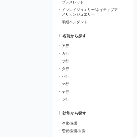
ブレスレット
インレイジュエリー/ネイティブア
メリカンジュエリー
革紐ペンダント
名前から探す
ア行
カ行
サ行
タ行
ハ行
マ行
ヤ行
ラ行
効能から探す
浄化/保護
恋愛/愛情/自愛