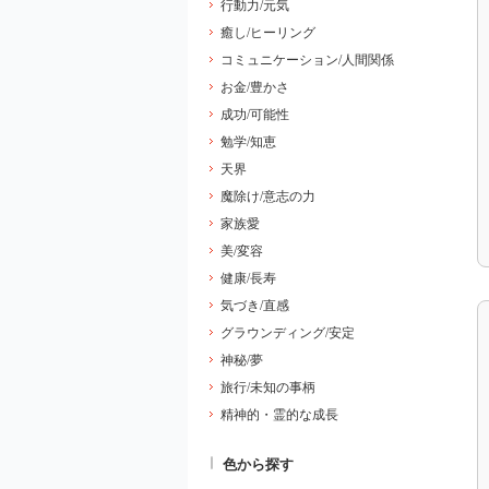
行動力/元気
癒し/ヒーリング
コミュニケーション/人間関係
お金/豊かさ
成功/可能性
勉学/知恵
天界
魔除け/意志の力
家族愛
美/変容
健康/長寿
気づき/直感
グラウンディング/安定
神秘/夢
旅行/未知の事柄
精神的・霊的な成長
色から探す