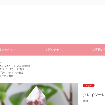
買い物ガイド
お問い合せ
お客様の
P
コミュニケーション/人間関係
ア行
アゲート/瑪瑙
グラウンディング/安定
クーポン対象
クレイジーレ
価格: