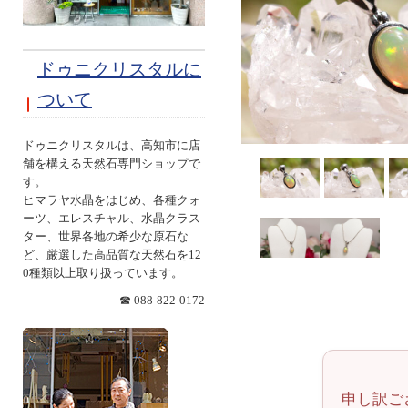
ドゥニクリスタルに
ついて
ドゥニクリスタルは、高知市に店
舗を構える天然石専門ショップで
す。
ヒマラヤ水晶をはじめ、各種クォ
ーツ、エレスチャル、水晶クラス
ター、世界各地の希少な原石な
ど、厳選した高品質な天然石を12
0種類以上取り扱っています。
☎ 088-822-0172
申し訳ご