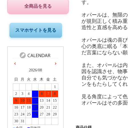
す。
全商品を見る
オパールは、無限の
が規則正しく積み重
造性と直感を高める
スマホサイトを見る
オパールは魂の喜び
心の奥底に眠る「本
だ言葉にならない願
また、オパールは内
2026/08
因を認識させ、物事
自分でも気づかなか
日
月
火
水
木
金
土
ンをもたらしてくれ
1
2
3
4
5
6
7
8
見る角度によって色
9
10
11
12
13
14
15
オパールはその多面
16
17
18
19
20
21
22
23
24
25
26
27
28
29
30
31
商品仕様