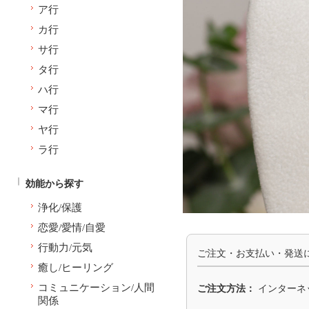
ア行
カ行
サ行
タ行
ハ行
マ行
ヤ行
ラ行
効能から探す
浄化/保護
恋愛/愛情/自愛
行動力/元気
ご注文・お支払い・発送
癒し/ヒーリング
コミュニケーション/人間
ご注文方法：
インターネ
関係