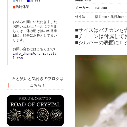
■
■
今日
定休日
■
臨時休業
メーカー:
star born
外寸法:
幅11mm × 奥行8mm 
お休みの間にいただきました
お問い合わせメールにつきま
■サイズはバチカンを
しては、休み明け後の各営業
■チェーンは付属して
日に、順番にお答えしてまい
ります。
■シルバーの表面にロ
お問い合わせはこちらまで↓
info_dhuni@dhunicrysta
l.com
石と笑いと気付きのブログは
こちら！