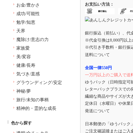
お支払い方法：
お金/豊かさ
成功/可能性
勉学/知恵
天界
銀行振込（前払い）、代
魔除け/意志の力
※代金引換は8,000円以
※代引き手数料・銀行振
家族愛
送料について
美/変容
健康/長寿
全国一律550円
気づき/直感
一万円以上のご購入で送
ゆうパック（日時指定可
グラウンディング/安定
レターパックプラスでの
神秘/夢
繊細な商品やサイズが大
旅行/未知の事柄
定休日（水曜日）や休業
精神的・霊的な成長
発送について
色から探す
日本郵便の「ゆうパック
ご注文確認後またはご入