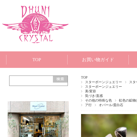
TOP
お買い物ガイド
TOP
スターボーンジュエリー
スタ
スターボーンジュエリー
美/変容
気づき/直感
その他の特殊な色
虹色の鉱物
ア行
オパール/蛋白石