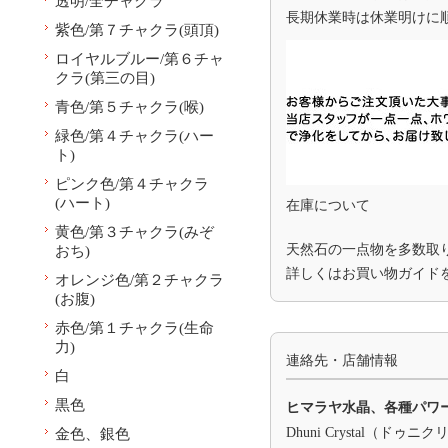
透明/全チャクラ
長期休業時は休業明けに
紫色/第７チャクラ(頭頂)
ロイヤルブルー/第６チャ
クラ(第三の目)
青色/第５チャクラ(喉)
緑色/第４チャクラ(ハー
ト)
ピンク色/第４チャクラ
(ハート)
在庫について
黄色/第３チャクラ(みぞ
天然石の一点物を多数取
おち)
詳しくは
お買い物ガイド
オレンジ色/第２チャクラ
(お腹)
赤色/第１チャクラ(生命
力)
連絡先・店舗情報
白
黒色
ヒマラヤ水晶、各種パワ
Dhuni Crystal（ドゥニ
金色、銀色