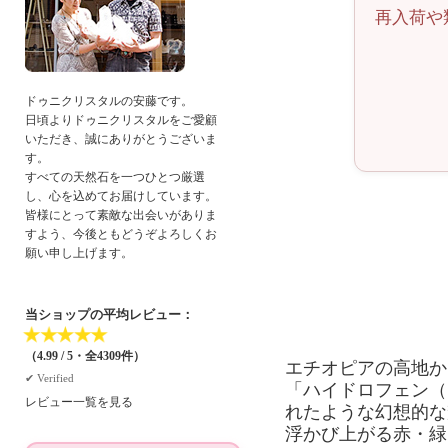
再入荷や
ドゥニクリスタルの安藤です。
日頃よりドゥニクリスタルをご愛顧
いただき、誠にありがとうございま
す。
すべての天然石を一つひとつ厳選
し、心を込めてお届けしています。
皆様にとって素敵な出会いがありま
すよう、今後ともどうぞよろしくお
願い申し上げます。
当ショップの平均レビュー：
★
★
★
★
★
（4.99 / 5・全4309件）
エチオピアの高地か
✔︎ Verified
「ハイドロフェン（
レビュー一覧を見る
れたような幻想的な
浮かび上がる赤・緑