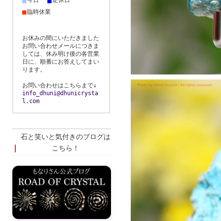
■
■
今日
定休日
■
臨時休業
お休みの間にいただきました
お問い合わせメールにつきま
しては、休み明け後の各営業
日に、順番にお答えしてまい
ります。
お問い合わせはこちらまで↓
info_dhuni@dhunicrysta
l.com
石と笑いと気付きのブログは
こちら！