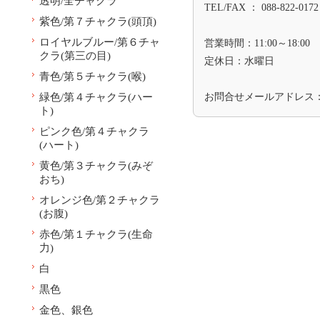
透明/全チャクラ
TEL/FAX ： 088-822-0172
紫色/第７チャクラ(頭頂)
ロイヤルブルー/第６チャ
営業時間：11:00～18:00
クラ(第三の目)
定休日：水曜日
青色/第５チャクラ(喉)
緑色/第４チャクラ(ハー
お問合せメールアドレス
ト)
ピンク色/第４チャクラ
(ハート)
黄色/第３チャクラ(みぞ
おち)
オレンジ色/第２チャクラ
(お腹)
赤色/第１チャクラ(生命
力)
白
黒色
金色、銀色