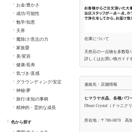
お金/豊かさ
成功/可能性
勉学/知恵
天界
在庫について
魔除け/意志の力
家族愛
天然石の一点物を多数取
美/変容
詳しくは
お買い物ガイド
健康/長寿
気づき/直感
グラウンディング/安定
連絡先・店舗情報
神秘/夢
ヒマラヤ水晶、各種パワ
旅行/未知の事柄
Dhuni Crystal（ドゥニ
精神的・霊的な成長
所在地：〒780-0870 
色から探す