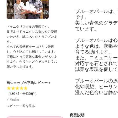
ブルーオパールは、
です。
美しい青色のグラデ
ドゥニクリスタルの安藤です。
ています。
日頃よりドゥニクリスタルをご愛顧
いただき、誠にありがとうございま
ブルーオパールは心
す。
ような色は、緊張や
すべての天然石を一つひとつ厳選
育てる助けます。
し、心を込めてお届けしています。
皆様にとって素敵な出会いがありま
また、コミュニケー
すよう、今後ともどうぞよろしくお
対応する石とされて
願い申し上げます。
誠実な表現を促して
ブルーオパールの原
当ショップの平均レビュー：
化や瞑想、ヒーリン
★
★
★
★
★
澄んだ色合いは静か
（4.99 / 5・全4309件）
✔︎ Verified
レビュー一覧を見る
商品説明