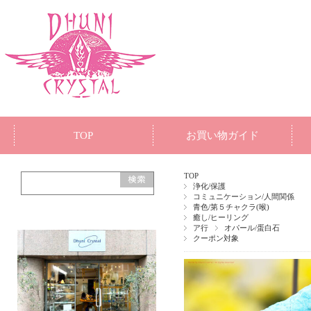
TOP
お買い物ガイド
TOP
浄化/保護
コミュニケーション/人間関係
青色/第５チャクラ(喉)
癒し/ヒーリング
ア行
オパール/蛋白石
クーポン対象