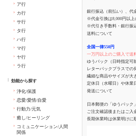
ア行
銀行振込（前払い）、代
カ行
※代金引換は8,000円以
サ行
※代引き手数料・銀行振
タ行
送料について
ハ行
全国一律550円
マ行
一万円以上のご購入で送
ヤ行
ゆうパック（日時指定可
ラ行
レターパックプラスでの
繊細な商品やサイズが大
効能から探す
定休日（水曜日）や休業
発送について
浄化/保護
恋愛/愛情/自愛
日本郵便の「ゆうパック
行動力/元気
ご注文確認後またはご入
癒し/ヒーリング
長期休業時は休業明けに
コミュニケーション/人間
関係