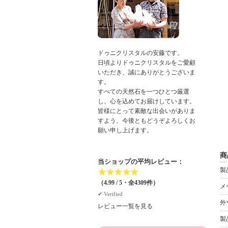
ドゥニクリスタルの安藤です。
日頃よりドゥニクリスタルをご愛顧
いただき、誠にありがとうございま
す。
すべての天然石を一つひとつ厳選
し、心を込めてお届けしています。
皆様にとって素敵な出会いがありま
すよう、今後ともどうぞよろしくお
願い申し上げます。
商
当ショップの平均レビュー：
製
★
★
★
★
★
（4.99 / 5・全4309件）
メ
✔︎ Verified
外
レビュー一覧を見る
製