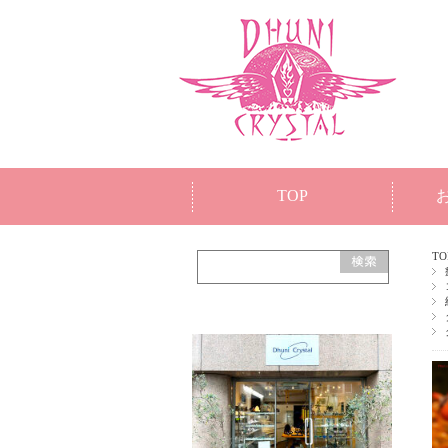
TOP
TO