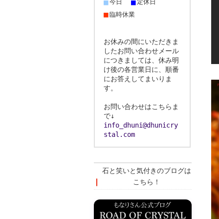
■
■
今日
定休日
■
臨時休業
お休みの間にいただきま
したお問い合わせメール
につきましては、休み明
け後の各営業日に、順番
にお答えしてまいりま
す。
お問い合わせはこちらま
で↓
info_dhuni@dhunicry
stal.com
石と笑いと気付きのブログは
こちら！