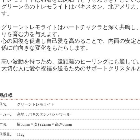
グリーン色のトレモライトはパキスタン、北アメリカ
す。
グリーントレモライトはハートチャクラと深く共鳴し
りを育む力を与えます。
心の回復を促進し自己愛を高めることで、内面の安定
係に前向きな変化をもたらします。
高い波動を持つため、遠距離のヒーリングにも適して
大切な人に愛や祝福を送るためのサポートクリスタル
品仕様
品名:
グリーントレモライト
ーカー:
産地：パキスタン,ペシャワール
寸法:
幅55mm × 奥行22mm × 高さ65mm
品重量:
112g