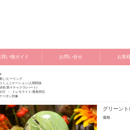
お買い物ガイド
お問い合せ
お客
P
癒し/ヒーリング
コミュニケーション/人間関係
緑色/第４チャクラ(ハート)
タ行
トレモライト/透角閃石
クーポン対象
グリーントレ
価格: