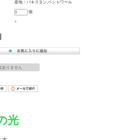
産地：パキスタン,ペシャワール
個
×
はありません
の光
ます。