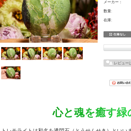
メーカー：
数量:
在庫:
レビュー
心と魂を癒す緑
トレモライトは和名を透閃石（とうせんせき）といい