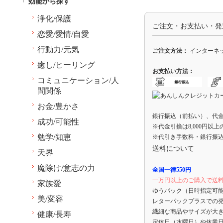
効能から探す
浄化/保護
ご注文・お支払い・発
恋愛/愛情/自愛
行動力/元気
ご注文方法：
インターネッ
癒し/ヒーリング
お支払い方法：
コミュニケーション/人
間関係
お金/豊かさ
銀行振込（前払い）、代
成功/可能性
※代金引換は8,000円以
勉学/知恵
※代引き手数料・銀行振
送料について
天界
魔除け/意志の力
全国一律550円
一万円以上のご購入で送
家族愛
ゆうパック（日時指定可
美/変容
レターパックプラスでの
繊細な商品やサイズが大
健康/長寿
定休日（水曜日）や休業