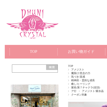
TOP
お買い物ガイド
TOP
アメジスト
魔除け/意志の力
気づき/直感
精神的・霊的な成長
癒し/ヒーリング
紫色/第７チャクラ(頭頂)
ア行
アメジスト/紫水晶
クーポン対象