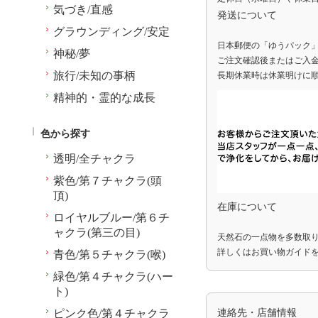
気づき/直感
発送について
グラウンディング/安定
日本郵便の「ゆうパック
神秘/夢
ご注文確認後またはご入金
旅行/未知の事柄
長期休業時は休業明けに
精神的・霊的な成長
色から探す
透明/全チャクラ
紫色/第７チャクラ(頭
頂)
在庫について
ロイヤルブルー/第６チ
ャクラ(第三の目)
天然石の一点物を多数取
詳しくは
お買い物ガイド
青色/第５チャクラ(喉)
緑色/第４チャクラ(ハー
ト)
ピンク色/第４チャクラ
連絡先・店舗情報