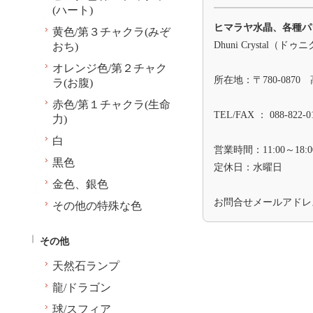
(ハート)
ヒマラヤ水晶、各種パ
黄色/第３チャクラ(みぞ
Dhuni Crystal（
おち)
オレンジ色/第２チャク
所在地：〒780-0870
ラ(お腹)
赤色/第１チャクラ(生命
TEL/FAX ： 088-822-0
力)
白
営業時間：11:00～18:0
黒色
定休日：水曜日
金色、銀色
お問合せメールアド
その他の特殊な色
その他
天然石ランプ
龍/ドラゴン
球/スフィア