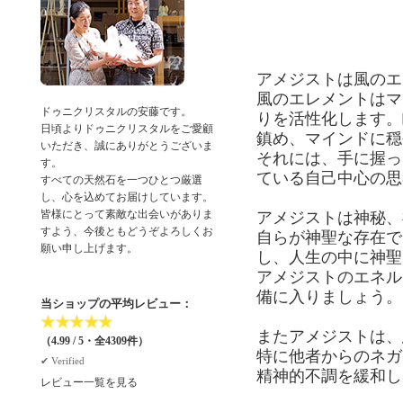
アメジストは風のエ
風のエレメントはマ
ドゥニクリスタルの安藤です。
りを活性化します。
日頃よりドゥニクリスタルをご愛顧
鎮め、マインドに穏
いただき、誠にありがとうございま
それには、手に握っ
す。
ている自己中心の思
すべての天然石を一つひとつ厳選
し、心を込めてお届けしています。
皆様にとって素敵な出会いがありま
アメジストは神秘、
すよう、今後ともどうぞよろしくお
自らが神聖な存在で
願い申し上げます。
し、人生の中に神聖
アメジストのエネル
備に入りましょう。
当ショップの平均レビュー：
★
★
★
★
★
またアメジストは、
（4.99 / 5・全4309件）
特に他者からのネガ
✔︎ Verified
精神的不調を緩和し
レビュー一覧を見る