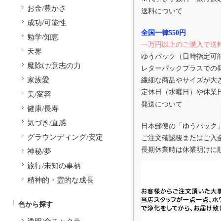
お金/豊かさ
送料について
成功/可能性
全国一律550円
勉学/知恵
一万円以上のご購入で送
天界
ゆうパック（日時指定可
魔除け/意志の力
レターパックプラスでの
家族愛
繊細な商品やサイズが大
定休日（水曜日）や休業
美/変容
発送について
健康/長寿
気づき/直感
日本郵便の「ゆうパック
グラウンディング/安定
ご注文確認後またはご入
長期休業時は休業明けに
神秘/夢
旅行/未知の事柄
精神的・霊的な成長
色から探す