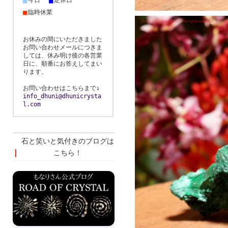
■
■
今日
定休日
■
臨時休業
お休みの間にいただきました
お問い合わせメールにつきま
しては、休み明け後の各営業
日に、順番にお答えしてまい
ります。
お問い合わせはこちらまで↓
info_dhuni@dhunicrysta
l.com
石と笑いと気付きのブログは
こちら！