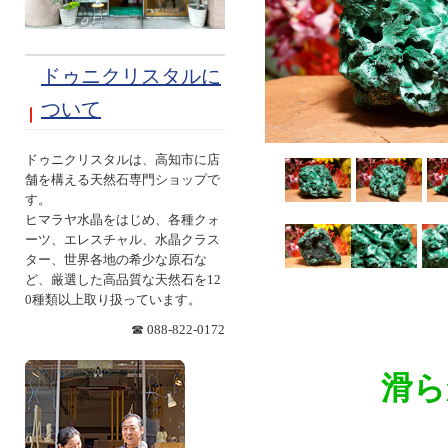
ドゥニクリスタルに
ついて
ドゥニクリスタルは、高知市に店
舗を構える天然石専門ショップで
す。
ヒマラヤ水晶をはじめ、各種クォ
ーツ、エレスチャル、水晶クラス
ター、世界各地の希少な原石な
ど、厳選した高品質な天然石を12
0種類以上取り扱っています。
☎ 088-822-0172
滑ら