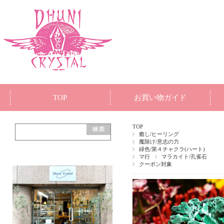
TOP
お買い物ガイド
TOP
癒し/ヒーリング
魔除け/意志の力
緑色/第４チャクラ(ハート)
マ行
マラカイト/孔雀石
クーポン対象