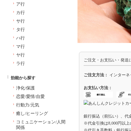
ア行
カ行
サ行
タ行
ハ行
マ行
ヤ行
ご注文・お支払い・発送
ラ行
ご注文方法：
インターネ
効能から探す
浄化/保護
お支払い方法：
恋愛/愛情/自愛
行動力/元気
癒し/ヒーリング
銀行振込（前払い）、代
コミュニケーション/人間
※代金引換は8,000円以
関係
※代引き手数料・銀行振