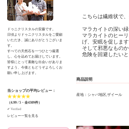
こちらは繊維状で、
マラカイトの深い緑
ドゥニクリスタルの安藤です。
マラカイトのヒーリ
日頃よりドゥニクリスタルをご愛顧
いただき、誠にありがとうございま
げ、安眠を促します
す。
そして邪悪なものか
すべての天然石を一つひとつ厳選
危険を回避したいと
し、心を込めてお届けしています。
皆様にとって素敵な出会いがありま
すよう、今後ともどうぞよろしくお
願い申し上げます。
商品説明
当ショップの平均レビュー：
産地：シャバ地区,ザイール
★
★
★
★
★
（4.99 / 5・全4309件）
✔︎ Verified
レビュー一覧を見る