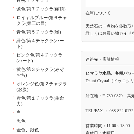
透明/全チャクラ
紫色/第７チャクラ(頭頂)
在庫について
ロイヤルブルー/第６チャ
クラ(第三の目)
天然石の一点物を多数取
青色/第５チャクラ(喉)
詳しくは
お買い物ガイド
緑色/第４チャクラ(ハー
ト)
ピンク色/第４チャクラ
連絡先・店舗情報
(ハート)
黄色/第３チャクラ(みぞ
ヒマラヤ水晶、各種パワ
おち)
Dhuni Crystal（ドゥニ
オレンジ色/第２チャクラ
(お腹)
所在地：〒780-0870 
赤色/第１チャクラ(生命
力)
TEL/FAX ： 088-822-0172
白
黒色
営業時間：11:00～18:00
金色、銀色
定休日：水曜日