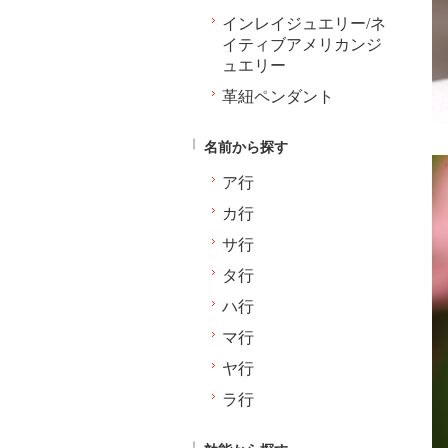
インレイジュエリー/ネ
イティブアメリカンジ
ュエリー
革紐ペンダント
名前から探す
ア行
カ行
サ行
タ行
ハ行
マ行
ヤ行
ラ行