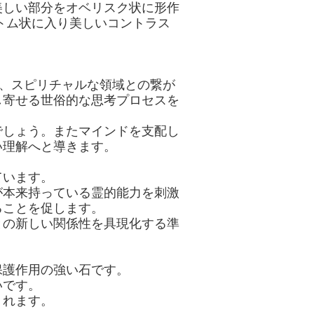
美しい部分をオベリスク状に形作
トム状に入り美しいコントラス
力、スピリチャルな領域との繋が
し寄せる世俗的な思考プロセスを
でしょう。またマインドを支配し
い理解へと導きます。
ています。
が本来持っている霊的能力を刺激
ることを促します。
との新しい関係性を具現化する準
保護作用の強い石です。
いです。
くれます。