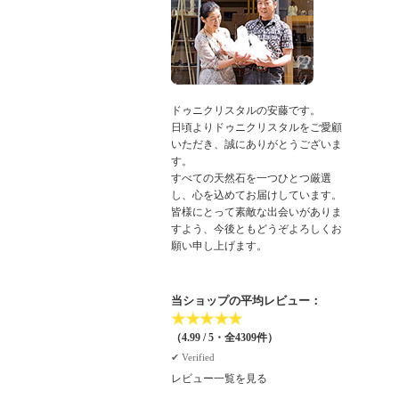
ドゥニクリスタルの安藤です。
日頃よりドゥニクリスタルをご愛顧
いただき、誠にありがとうございま
す。
すべての天然石を一つひとつ厳選
し、心を込めてお届けしています。
皆様にとって素敵な出会いがありま
すよう、今後ともどうぞよろしくお
願い申し上げます。
当ショップの平均レビュー：
★
★
★
★
★
（4.99 / 5・全4309件）
✔︎ Verified
レビュー一覧を見る