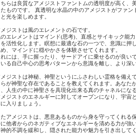
こちらは良質なアメジストファントムの透明度が高く、
ったものです。 真透明な水晶の中のアメジストがファン
トと光を楽しめます。
アメジストは風のエレメントの石です。
風のエレメントはマインド(思考)、直感とサイキック能
りを活性化します。瞑想に最適な石の一つで、意識に押
鎮め、マインドに穏やかさを体験させてくれます。
それには、手に握ったり、サードアイに乗せるのが良い
ている自己中心の思考パターンから意識を離し、より深
アメジストは神秘、神聖というにふさわしい霊格を備え
自らが神聖な存在であることを教えてくれます。あなた
し、人生の中に神聖さを具現化出来る真のチャネルにな
アメジストのエネルギーに対してオープンになり、宇宙
備に入りましょう。
またアメジストは、悪意あるものから身を守ってくれる
特に他者からのネガティブなエネルギーを清める力が強
精神的不調を緩和し、隠された能力や魅力を引き出して