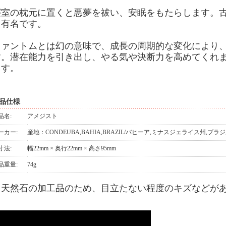
寝室の枕元に置くと悪夢を祓い、安眠をもたらします。
も有名です。
ファントムとは幻の意味で、成長の周期的な変化により
す。潜在能力を引き出し、やる気や決断力を高めてくれま
ます。
品仕様
品名:
アメジスト
ーカー:
産地：CONDEUBA,BAHIA,BRAZIL/バヒーア,ミナスジェライス州,ブラ
寸法:
幅22mm × 奥行22mm × 高さ95mm
品重量:
74g
※天然石の加工品のため、目立たない程度のキズなどが