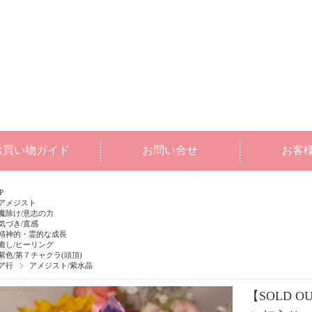
お買い物ガイド
お問い合せ
お客
P
アメジスト
魔除け/意志の力
気づき/直感
精神的・霊的な成長
癒し/ヒーリング
紫色/第７チャクラ(頭頂)
ア行
アメジスト/紫水晶
【SOLD 