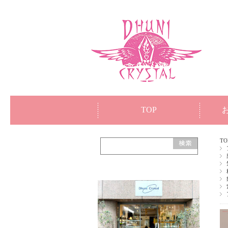
TOP
TO