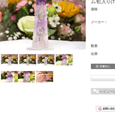
ム/虹入り(T7
価格:
メーカー：
数量:
在庫:
レビュー