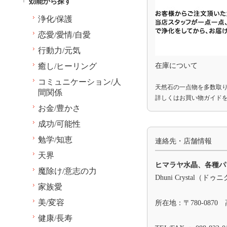
効能から探す
浄化/保護
恋愛/愛情/自愛
行動力/元気
癒し/ヒーリング
在庫について
コミュニケーション/人
天然石の一点物を多数取
間関係
詳しくは
お買い物ガイド
お金/豊かさ
成功/可能性
勉学/知恵
連絡先・店舗情報
天界
ヒマラヤ水晶、各種パ
魔除け/意志の力
Dhuni Crystal（
家族愛
美/変容
所在地：〒780-0870
健康/長寿