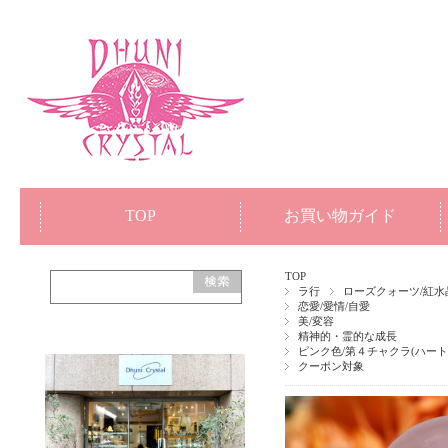
TOP
お買い物ガイド
TOP
ラ行
ローズクォーツ/紅水
恋愛/愛情/自愛
美/変容
精神的・霊的な成長
ピンク色/第４チャクラ(ハート
クーポン対象