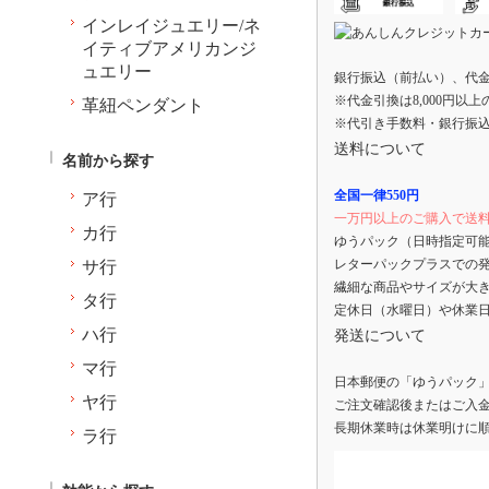
インレイジュエリー/ネ
イティブアメリカンジ
ュエリー
銀行振込（前払い）、代
※代金引換は8,000円以
革紐ペンダント
※代引き手数料・銀行振
送料について
名前から探す
全国一律550円
ア行
一万円以上のご購入で送
カ行
ゆうパック（日時指定可
レターパックプラスでの
サ行
繊細な商品やサイズが大
タ行
定休日（水曜日）や休業
ハ行
発送について
マ行
日本郵便の「ゆうパック
ヤ行
ご注文確認後またはご入金
長期休業時は休業明けに
ラ行