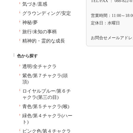
TEL/FAX ： 088-822-0
気づき/直感
グラウンディング/安定
営業時間：11:00～18:0
神秘/夢
定休日：水曜日
旅行/未知の事柄
お問合せメールアド
精神的・霊的な成長
色から探す
透明/全チャクラ
紫色/第７チャクラ(頭
頂)
ロイヤルブルー/第６チ
ャクラ(第三の目)
青色/第５チャクラ(喉)
緑色/第４チャクラ(ハー
ト)
ピンク色/第４チャクラ