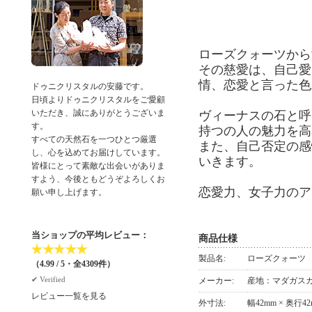
ローズクォーツから
その慈愛は、自己愛
情、恋愛と言った色
ドゥニクリスタルの安藤です。
日頃よりドゥニクリスタルをご愛顧
いただき、誠にありがとうございま
ヴィーナスの石と呼
す。
持つの人の魅力を高
すべての天然石を一つひとつ厳選
また、自己否定の感
し、心を込めてお届けしています。
いきます。
皆様にとって素敵な出会いがありま
すよう、今後ともどうぞよろしくお
恋愛力、女子力のア
願い申し上げます。
当ショップの平均レビュー：
商品仕様
★
★
★
★
★
製品名:
ローズクォーツ
（4.99 / 5・全4309件）
✔︎ Verified
メーカー:
産地：マダガス
レビュー一覧を見る
外寸法:
幅42mm × 奥行42