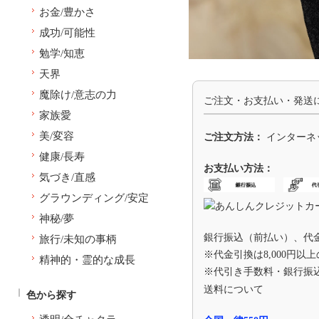
お金/豊かさ
成功/可能性
勉学/知恵
天界
魔除け/意志の力
ご注文・お支払い・発送
家族愛
美/変容
ご注文方法：
インターネ
健康/長寿
お支払い方法：
気づき/直感
グラウンディング/安定
神秘/夢
銀行振込（前払い）、代
旅行/未知の事柄
※代金引換は8,000円以
精神的・霊的な成長
※代引き手数料・銀行振
送料について
色から探す