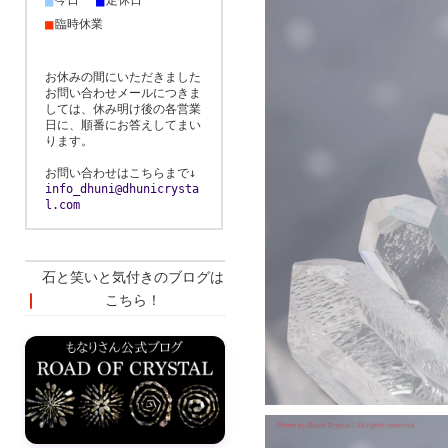
■
■
今日
定休日
■
臨時休業
お休みの間にいただきました
お問い合わせメールにつきま
しては、休み明け後の各営業
日に、順番にお答えしてまい
ります。
お問い合わせはこちらまで↓
info_dhuni@dhunicrysta
l.com
石と笑いと気付きのブログは
こちら！