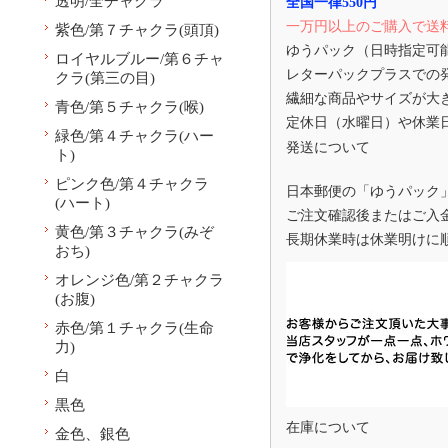
透明/全チャクラ
全国一律550円
一万円以上のご購入で送
紫色/第７チャクラ(頭頂)
ゆうパック（日時指定可
ロイヤルブルー/第６チャ
レターパックプラスでの
クラ(第三の目)
繊細な商品やサイズが大
青色/第５チャクラ(喉)
定休日（水曜日）や休業
緑色/第４チャクラ(ハー
発送について
ト)
ピンク色/第４チャクラ
日本郵便の「ゆうパック
(ハート)
ご注文確認後またはご入
黄色/第３チャクラ(みぞ
長期休業時は休業明けに
おち)
オレンジ色/第２チャクラ
(お腹)
赤色/第１チャクラ(生命
力)
白
黒色
在庫について
金色、銀色