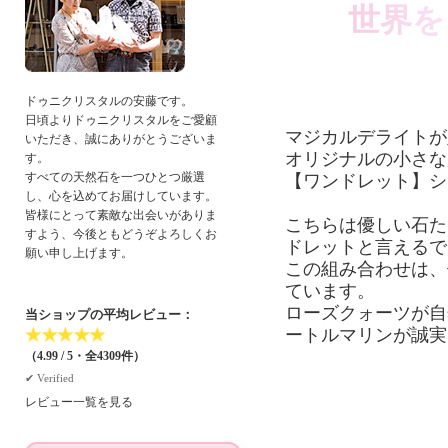
世界を
ドゥニクリスタルの安藤です。
日頃よりドゥニクリスタルをご愛顧
マジカルデライトが
いただき、誠にありがとうございま
オリジナルの小さな
す。
すべての天然石を一つひとつ厳選
【ワンドレット】シ
し、心を込めてお届けしています。
皆様にとって素敵な出会いがありま
こちらは優しい石た
すよう、今後ともどうぞよろしくお
ドレットと言えるで
願い申し上げます。
この組み合わせは、
ています。
ローズクォーツが自
当ショップの平均レビュー：
ートルマリンが誠実
★
★
★
★
★
（4.99 / 5・全4309件）
✔︎ Verified
レビュー一覧を見る