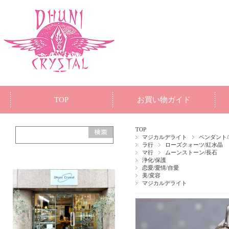
TOP
お買い物ガイド
TOP
マジカルデライト
ペンダント
ラ行
ローズクォーツ/紅水晶
マ行
ムーンストーン/長石
浄化/保護
恋愛/愛情/自愛
美/変容
マジカルデライト