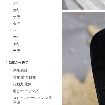
ア行
カ行
サ行
タ行
ハ行
マ行
ヤ行
ラ行
効能から探す
浄化/保護
恋愛/愛情/自愛
行動力/元気
癒し/ヒーリング
コミュニケーション/人間
関係