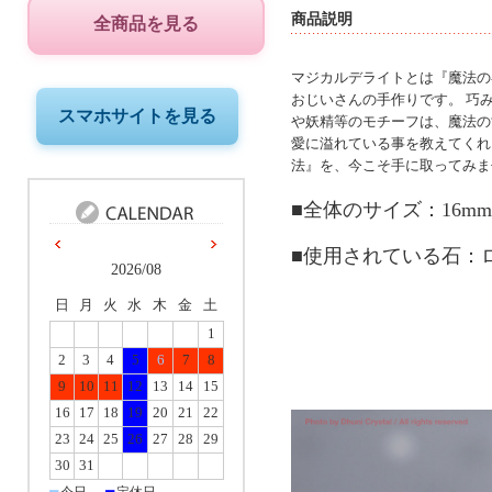
商品説明
全商品を見る
マジカルデライトとは『魔法の
おじいさんの手作りです。 巧
スマホサイトを見る
や妖精等のモチーフは、魔法の
愛に溢れている事を教えてくれ
法』を、今こそ手に取ってみま
■全体のサイズ：16mm×
■使用されている石：
2026/08
日
月
火
水
木
金
土
1
2
3
4
5
6
7
8
9
10
11
12
13
14
15
16
17
18
19
20
21
22
23
24
25
26
27
28
29
30
31