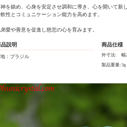
精神を鎮め、心身を安定させ調和に導き、心を開いて新
柔軟性とコミュニケーション能力を高めます。
兄弟愛や善意を促進し慈悲の心を育みます。
商品説明
商品仕様
外寸法:
幅
産地：ブラジル
製品重量:
3g