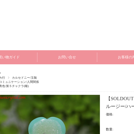
買い物ガイド
お問い合せ
お客様の
P
カ行
カルセドニー/玉髄
コミュニケーション/人間関係
青色/第５チャクラ(喉)
【SOLDO
ルージー/ハー
価格:
数量: