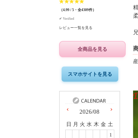
★
★
★
★
★
（4.99 / 5・全4309件）
✔︎ Verified
レビュー一覧を見る
全商品を見る
スマホサイトを見る
2026/08
日
月
火
水
木
金
土
1