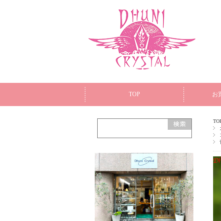
TOP
お
TO