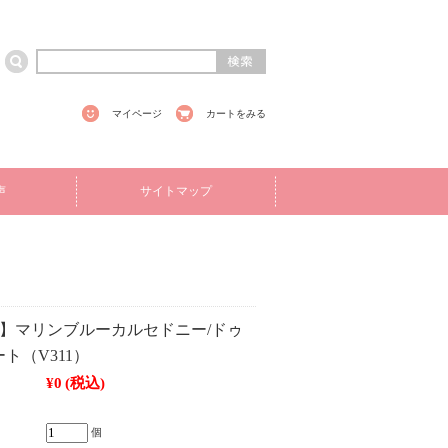
マイページ
カートをみる
声
サイトマップ
UT】マリンブルーカルセドニー/ドゥ
ト（V311）
¥0
(税込)
個