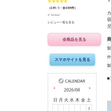
★
★
★
★
★
（4.99 / 5・全4309件）
✔︎ Verified
レビュー一覧を見る
全商品を見る
製
外
スマホサイトを見る
製
2026/08
日
月
火
水
木
金
土
1