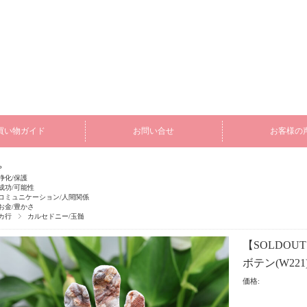
買い物ガイド
お問い合せ
お客様の
P
浄化/保護
成功/可能性
コミュニケーション/人間関係
お金/豊かさ
カ行
カルセドニー/玉髄
【SOLDO
ボテン(W221
価格: