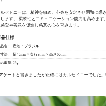
カルセドニーは、精神を鎮め、心身を安定させ調和に導き
収します。 柔軟性とコミュニケーション能力を高めます
兄弟愛や善意を促進し慈悲の心を育みます。
商品仕様
品名:
産地：ブラジル
寸法:
幅45mm × 奥行9mm × 高さ66mm
品重量:
26g
■アゲートと書きましたが正確にはカルセドニーでした。