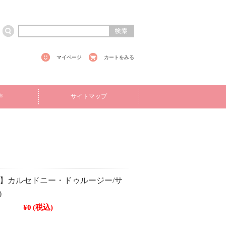
マイページ
カートをみる
声
サイトマップ
UT】カルセドニー・ドゥルージー/サ
)
¥0
(税込)