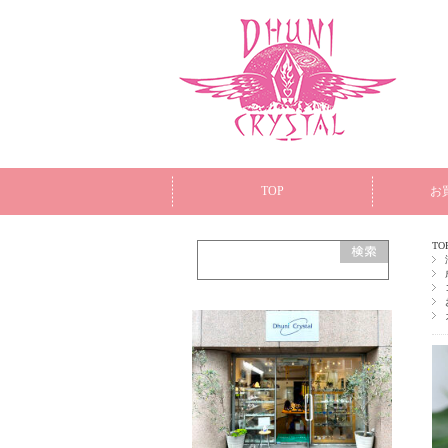
TOP
お
TO